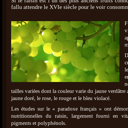
Si le raisin est l’un des plus anciens fruits con
fallu attendre le XVIe siècle pour le voir consomm
F
v
a
m
D
c
l
e
n
tailles variées dont la couleur varie du jaune verdâtre 
jaune doré, le rose, le rouge et le bleu violacé.
Les études sur le « paradoxe français » ont démont
nutritionnelles du raisin, largement fourni en vit
pigments et polyphénols.