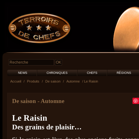
NEWS
CHRONIQUES
CHEFS
RÉGIONS
Accueil
/
Produits
/
De saison
/
Automne
/ Le Raisin
De saison
-
Automne
Le Raisin
Des grains de plaisir…