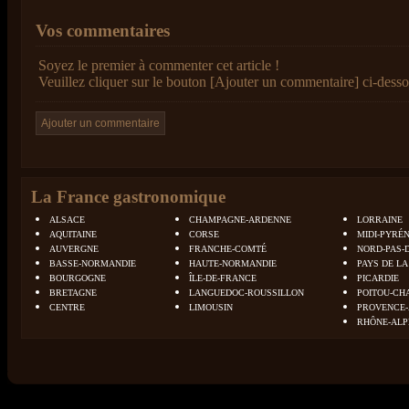
Vos commentaires
Soyez le premier à commenter cet article !
Veuillez cliquer sur le bouton [Ajouter un commentaire] ci-desso
La France gastronomique
ALSACE
CHAMPAGNE-ARDENNE
LORRAINE
AQUITAINE
CORSE
MIDI-PYRÉ
AUVERGNE
FRANCHE-COMTÉ
NORD-PAS-
BASSE-NORMANDIE
HAUTE-NORMANDIE
PAYS DE LA
BOURGOGNE
ÎLE-DE-FRANCE
PICARDIE
BRETAGNE
LANGUEDOC-ROUSSILLON
POITOU-CH
CENTRE
LIMOUSIN
PROVENCE-
RHÔNE-ALP