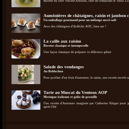
Recette du chef Vincent Arnould, chef du restaurant le Vieux L
Aumônières de châtaignes, raisin et jambon 
Un emballage gourmand pour un mélange sucré-salé
Avec des châtaignes d'Ardèche AOC, bien sur !
La caille aux raisins
Recette classique et intemporelle
Une façon classique de préparer ce délicieux gibier
Salade des vendanges
Au Reblochon
Pour profiter d'un fruit d'automne, le raisin, une recette sucrée-s
Tarte au Muscat du Ventoux AOP
Meringue italienne et gelée de groseille
Une recette d'Automne imaginée par Catherine Kluger pour p
après l'été