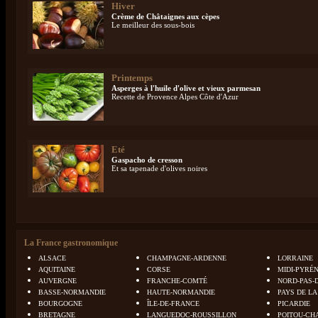
Hiver
Crème de Châtaignes aux cèpes
Le meilleur des sous-bois
Printemps
Asperges à l'huile d'olive et vieux parmesan
Recette de Provence Alpes Côte d'Azur
Eté
Gaspacho de cresson
Et sa tapenade d'olives noires
La France gastronomique
ALSACE
CHAMPAGNE-ARDENNE
LORRAINE
AQUITAINE
CORSE
MIDI-PYRÉ
AUVERGNE
FRANCHE-COMTÉ
NORD-PAS-
BASSE-NORMANDIE
HAUTE-NORMANDIE
PAYS DE LA
BOURGOGNE
ÎLE-DE-FRANCE
PICARDIE
BRETAGNE
LANGUEDOC-ROUSSILLON
POITOU-CH