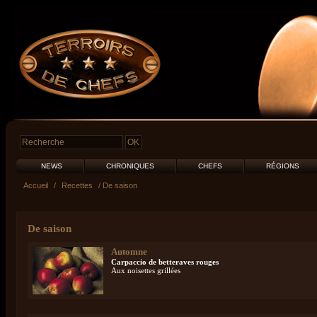
NEWS
CHRONIQUES
CHEFS
RÉGIONS
Accueil
/
Recettes
/ De saison
De saison
Automne
Carpaccio de betteraves rouges
Aux noisettes grillées