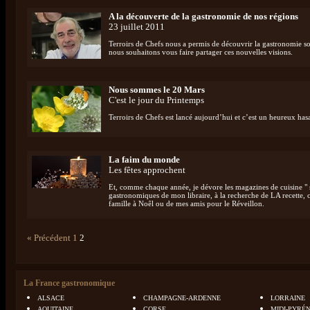
A la découverte de la gastronomie de nos régions
23 juillet 2011
Terroirs de Chefs nous a permis de découvrir la gastronomie sou
nous souhaitons vous faire partager ces nouvelles visions.
Nous sommes le 20 Mars
C'est le jour du Printemps
Terroirs de Chefs est lancé aujourd’hui et c’est un heureux has
La faim du monde
Les fêtes approchent
Et, comme chaque année, je dévore les magazines de cuisine " sp
gastronomiques de mon libraire, à la recherche de LA recette, c
famille à Noêl ou de mes amis pour le Réveillon.
« Précédent
1
2
La France gastronomique
ALSACE
CHAMPAGNE-ARDENNE
LORRAINE
AQUITAINE
CORSE
MIDI-PYRÉ