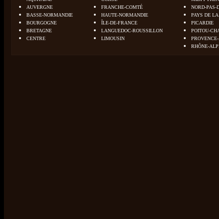
AUVERGNE
FRANCHE-COMTÉ
NORD-PAS-
BASSE-NORMANDIE
HAUTE-NORMANDIE
PAYS DE LA
BOURGOGNE
ÎLE-DE-FRANCE
PICARDIE
BRETAGNE
LANGUEDOC-ROUSSILLON
POITOU-CH
CENTRE
LIMOUSIN
PROVENCE-
RHÔNE-ALP