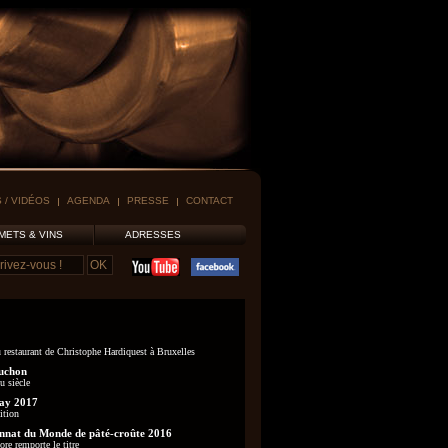
 / VIDÉOS
AGENDA
PRESSE
CONTACT
METS & VINS
ADRESSES
 restaurant de Christophe Hardiquest à Bruxelles
uchon
u siècle
ay 2017
ition
nat du Monde de pâté-croûte 2016
re remporte le titre