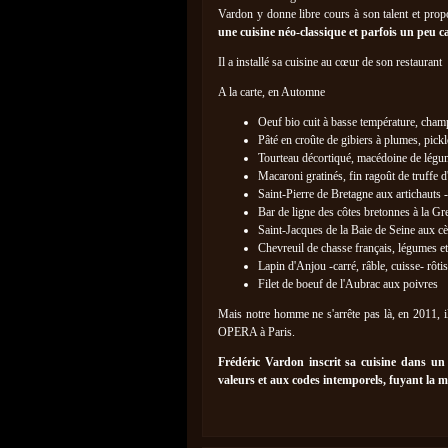
Vardon y donne libre cours à son talent et pro
une cuisine néo-classique et parfois un peu ca
Il a installé sa cuisine au cœur de son restaurant
A la carte, en Automne
Oeuf bio cuit à basse température, cha
Pâté en croûte de gibiers à plumes, pick
Tourteau décortiqué, macédoine de légu
Macaroni gratinés, fin ragoût de truffe 
Saint-Pierre de Bretagne aux artichauts -
Bar de ligne des côtes bretonnes à la Gr
Saint-Jacques de la Baie de Seine aux c
Chevreuil de chasse français, légumes et
Lapin d'Anjou -carré, râble, cuisse- rôtis
Filet de boeuf de l'Aubrac aux poivres
Mais notre homme ne s'arrête pas là, en 2011
OPERA à Paris.
Frédéric Vardon inscrit sa cuisine dans un 
valeurs et aux codes intemporels, fuyant la m