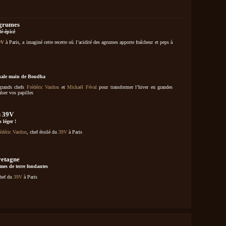
agrumes
lé-épicé
9V
à Paris, a imaginé cette recette où l’acidité des agrumes apporte fraîcheur et peps à
ginale main de Boudha
 grands chefs
Frédéric Vardon
et
Mickaël Féval
pour transformer l’hiver en grandes
alser vos papilles
u 39V
 léger !
édéric Vardon
, chef étoilé du
39V
à Paris
retagne
es de terre fondantes
chef du
39V
à Paris