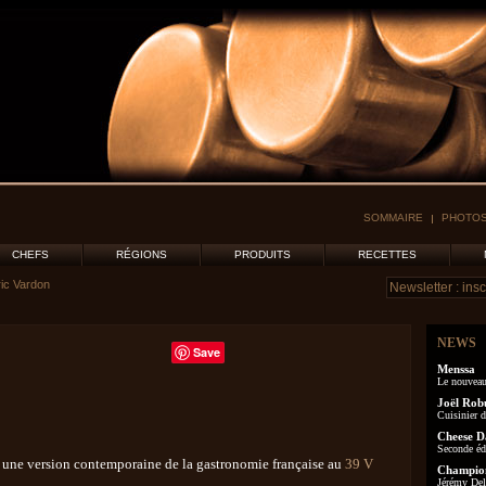
SOMMAIRE
PHOTOS
CHEFS
RÉGIONS
PRODUITS
RECETTES
ic Vardon
NEWS
Save
Menssa
Le nouveau
Joël Rob
Cuisinier d
Cheese D
Seconde éd
re une version contemporaine de la gastronomie française au
39 V
Champion
Jérémy Delo