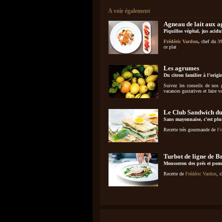
A voir également
Agneau de lait aux 
Piquillos végétal, jus acidu
Frédéric Vardon
,
chef du
3
ce plat
Les agrumes
Du citron familier à l’ori
Suivez les conseils de nos
vacances gustatives et faire v
Le Club Sandwich d
Sans mayonnaise, c'est plus
Recette très gourmande de
Fr
Turbot de ligne de B
Mousseron des prés et pomm
Recette de
Frédéric Vardon
, 