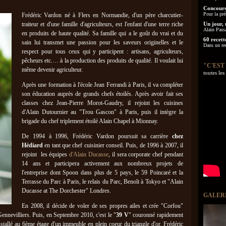
Concours
Pour la pré
Frédéric Vardon né à Flers en Normandie, d'un père charcutier-
traiteur et d'une famille d'agriculteurs, est l'enfant d'une terre riche
Un jour, 
Alain Pass
en produits de haute qualité. Sa famille qui a le goût du vrai et du
60 recett
sain lui transmet une passion pour les saveurs originelles et le
Dans un re
respect pour tous ceux qui y participent : artisans, agriculteurs,
pêcheurs etc.… à la production des produits de qualité. Il voulait lui
"C'EST
même devenir agriculteur.
toutes le
Après une formation à l'école Jean Ferrandi à Paris, il va compléter
son éducation auprès de grands chefs étoilés. Après avoir fait ses
classes chez Jean-Pierre Morot-Gaudry, il rejoint les cuisines
d'Alain Dutournier au "Trou Gascon" à Paris, puis il intègre la
brigade du chef triplement étoilé Alain Chapel à Mionnay.
De 1994 à 1996, Frédéric Vardon poursuit sa carrière
chez
Hédiard
en tant que chef cuisinier conseil. Puis, de 1996 à 2007, il
rejoint les équipes
d'Alain Ducasse
, il sera corporate chef pendant
14 ans et participera activement aux nombreux projets de
l'entreprise dont Spoon dans plus de 5 pays, le 59 Poincaré et la
Terrasse du Parc à Paris, le relais du Parc, Benoît à Tokyo et "Alain
Ducasse at The Dorchester" Londres.
GALER
En 2008, il décide de voler de ses propres ailes et crée "Corfou"
ennevilliers. Puis, en Septembre 2010, c'est le "
39 V
" couronné rapidement
nstallé au 6ème étage d'un immeuble en plein coeur du triangle d'or. Frédéric