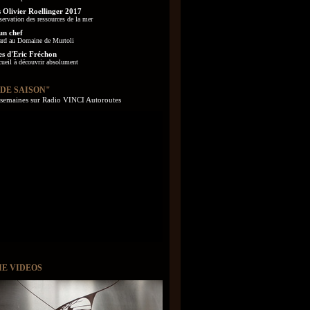
 Olivier Roellinger 2017
servation des ressources de la mer
un chef
ard au Domaine de Murtoli
es d'Eric Fréchon
cueil à découvrir absolument
 DE SAISON"
s semaines sur Radio VINCI Autoroutes
IE VIDEOS