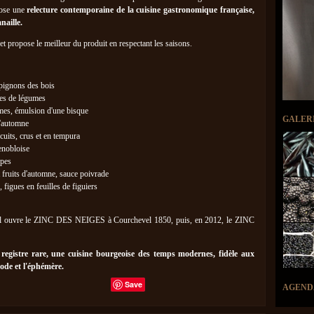
pose une
relecture contemporaine de la cuisine gastronomique française,
naille.
 et propose le meilleur du produit en respectant les saisons.
mpignons des bois
les de légumes
mes, émulsion d'une bisque
GALER
d'automne
cuits, crus et en tempura
enobloise
èpes
 fruits d'automne, sauce poivrade
, figues en feuilles de figuiers
, il ouvre le ZINC DES NEIGES à Courchevel 1850, puis, en 2012, le ZINC
registre rare, une cuisine bourgeoise des temps modernes, fidèle aux
ode et l'éphémère.
Save
AGEND