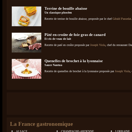
Terrine de bouille abaisse
Un classique phocéen
Recette de terrine de bouille abaisse, proposée par le chef
Gérald Passedat
.
Pâté en croûte de foie gras de canard
Et ris de veau de lait
Recette de paté en croûte proposée par
Joseph Viola
, chef du restaurant Da
Quenelles de brochet à la lyonnaise
Sauce Nantua
Recette de quenelles de brochet à la lyonnaise proposée par
Joseph Viola
,
La France gastronomique
ALSACE
CHAMPAGNE-ARDENNE
LORRAINE