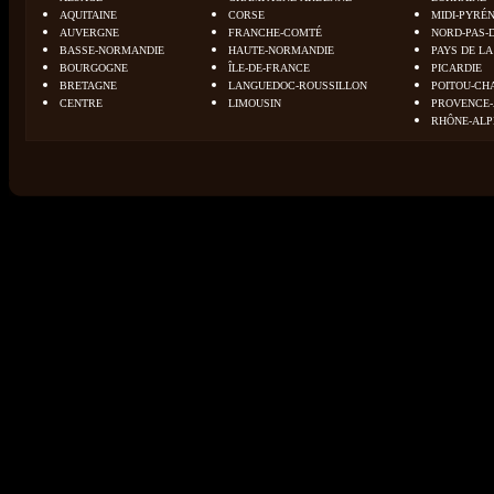
AQUITAINE
CORSE
MIDI-PYRÉ
AUVERGNE
FRANCHE-COMTÉ
NORD-PAS-
BASSE-NORMANDIE
HAUTE-NORMANDIE
PAYS DE LA
BOURGOGNE
ÎLE-DE-FRANCE
PICARDIE
BRETAGNE
LANGUEDOC-ROUSSILLON
POITOU-CH
CENTRE
LIMOUSIN
PROVENCE-
RHÔNE-ALP