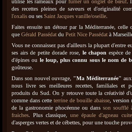
utilise les rameaux pour
fumer un onglet de bœuf
. 
des recettes pleines de saveurs et d'originalité 
l'oxalis
ou ses
Saint Jacques vanille/oseille
.
Faites ensuite un détour par la Méditerranée, celle
que
Gérald Passédat
du
Petit Nice Passédat
à Marseill
Vous ne connaissez pas d'ailleurs la plupart d'entre e
ses airs de petite dorade rose,
le chapon
espèce de 
d'épines ou
le loup, plus connu sous le nom de 
goûteuse.
Dans son nouvel ouvrage,
"Ma Méditerranée"
aux 
nous livre ses meilleures recettes, familiales et p
produits du Sud. On y retouve toute la créativité d'u
comme dans cette
terrine de bouille abaisse
, version
de la gastronomie phocéenne ou dans
son soufflé 
fraiches
. Plus classique,
une épaule d'agneau cuit
d'asperges vertes et de cébettes, pour une touche prov