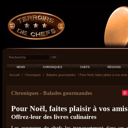
NEWS
CHRONIQUES
CHEFS
RÉGIONS
Accueil
/
Chroniques
/
Balades gourmandes
/ Pour Noël, faites plaisir à vos ami
Chroniques
-
Balades gourmandes
Pour Noël, faites plaisir à vos ami
Offrez-leur des livres culinaires
Les ouvrages de chefs les transporteront dans un 