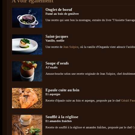
A voir également
Onglet de boeuf
Fumé au bois de genièvre
Une recette qui sent bon la montagne, extraite du livre "l'Assiette Sauvag
Saint-jacques
Vanille, oseille
Une recette de
Jean Sulpice
, où la vanille d'Ouganda vient adoucir l'acidité
Soupe d'oeufs
A l'oxalis
Amuse-bouche selon une recette originale de Jean Sulpice, chef doublemen
Epaule cuite au foin
Et asperges
Recette d'épaule cuite au foin et asperges, proposée par le chef
Gérald Pas
Soufflé à la réglisse
Et amandes fraiches
Recette de soufflé à la réglisse et amandes fraîches, proposée par le chef
G