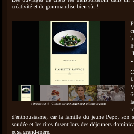
créativité et de gourmandise bien sûr !
P
c
b
l
"
»
C
f
V
6
l
4 images sur 4 - Cliquez sur une image pour afficher le zoom.
d'enthousiasme, car la famille du jeune Pepo, son s
soudée et les rires fusent lors des déjeuners dominic
et sa grand-mère.