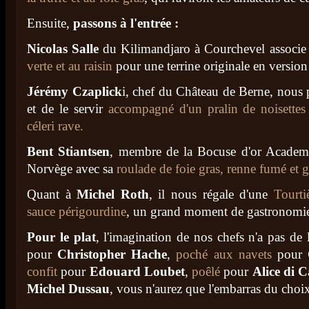
Ensuite,
passons à l'entrée :
Nicolas Salle
du Kilimandjaro à Courchevel associ
verte et au raisin
pour une terrine originale en version
Jérémy Czaplick
i, chef du Château de Berne, nous 
et de le servir
accompagné d'un pralin de noisettes
céleri rave.
Bent Stiantsen
, membre de la Bocuse d'or Academy
Norvège avec sa
roulade de foie gras, renne fumé et ge
Quant à
Michel Roth
, il nous régale d'une
Tourti
sauce périgourdine
, un grand moment de gastronomie 
Pour le plat
, l'imagination de nos chefs n'a pas de 
pour
Christopher Hache
,
poché aux navets
pour
confit
pour
Edouard Loubet
,
poêlé
pour
Alice di 
Michel Dussau
, vous n'aurez que l'embarras du choi