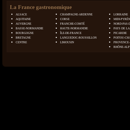
La France gastronomique
ALSACE
CHAMPAGNE-ARDENNE
LORRAINE
AQUITAINE
CORSE
MIDI-PYRÉ
AUVERGNE
FRANCHE-COMTÉ
NORD-PAS-
BASSE-NORMANDIE
HAUTE-NORMANDIE
PAYS DE LA
BOURGOGNE
ÎLE-DE-FRANCE
PICARDIE
BRETAGNE
LANGUEDOC-ROUSSILLON
POITOU-CH
CENTRE
LIMOUSIN
PROVENCE-
RHÔNE-ALP