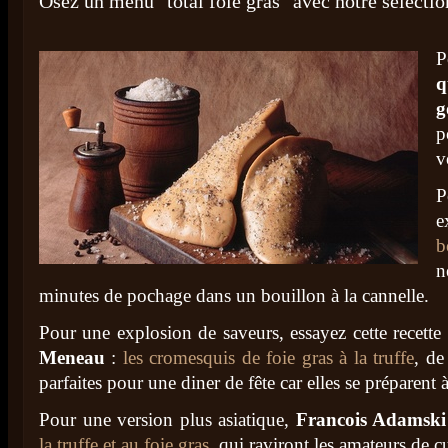
Osez un menu "total foie gras" avec notre sélectio
q
g
p
v
P
e
b
n
minutes de pochage dans un bouillon à la cannelle.
Pour une explosion de saveurs, essayez cette recette
Meneau
:
les cromesquis de foie gras à la truffe
, de
parfaites pour une diner de fête car elles se préparent 
Pour une version plus asiatique,
Francois Adamsk
la truffe et au foie gras
, qui raviront les amateurs de c