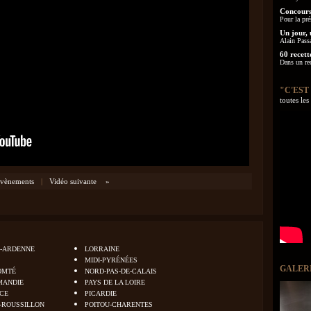
Concours
Pour la pré
Un jour, 
Alain Pass
60 recett
Dans un re
"C'EST
toutes le
vènements
|
Vidéo suivante
»
-ARDENNE
LORRAINE
MIDI-PYRÉNÉES
GALER
OMTÉ
NORD-PAS-DE-CALAIS
MANDIE
PAYS DE LA LOIRE
NCE
PICARDIE
-ROUSSILLON
POITOU-CHARENTES