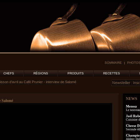
SOMMAIRE
PHOTOS
CHEFS
RÉGIONS
PRODUITS
RECETTES
isson d'avril au Café Prunier - interview de Salomé
NEWS
de Salomé
Menssa
Le nouveau
Joël Rob
Cuisinier d
Cheese D
Seconde éd
Champion
Jérémy Delo