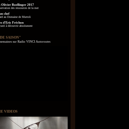
 Olivier Roellinger 2017
servation des ressources de la mer
un chef
ard au Domaine de Murtoli
es d'Eric Fréchon
cueil à découvrir absolument
 DE SAISON"
s semaines sur Radio VINCI Autoroutes
IE VIDEOS