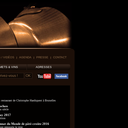
 / VIDÉOS
AGENDA
PRESSE
CONTACT
METS & VINS
ADRESSES
 restaurant de Christophe Hardiquest à Bruxelles
uchon
u siècle
ay 2017
ition
nat du Monde de pâté-croûte 2016
re remporte le titre