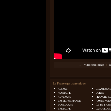
«
Vidéo précédente
|
E
La France gastronomique
ALSACE
CHAMPAGNE
AQUITAINE
CORSE
AUVERGNE
FRANCHE-C
BASSE-NORMANDIE
HAUTE-NOR
BOURGOGNE
ÎLE-DE-FRA
BRETAGNE
LANGUEDOC