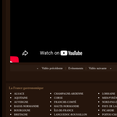
«
Vidéo précédente
|
Evènements
|
Vidéo suivante
»
La France gastronomique
ALSACE
CHAMPAGNE-ARDENNE
LORRAINE
AQUITAINE
CORSE
MIDI-PYRÉ
AUVERGNE
FRANCHE-COMTÉ
NORD-PAS-
BASSE-NORMANDIE
HAUTE-NORMANDIE
PAYS DE LA
BOURGOGNE
ÎLE-DE-FRANCE
PICARDIE
BRETAGNE
LANGUEDOC-ROUSSILLON
POITOU-CH