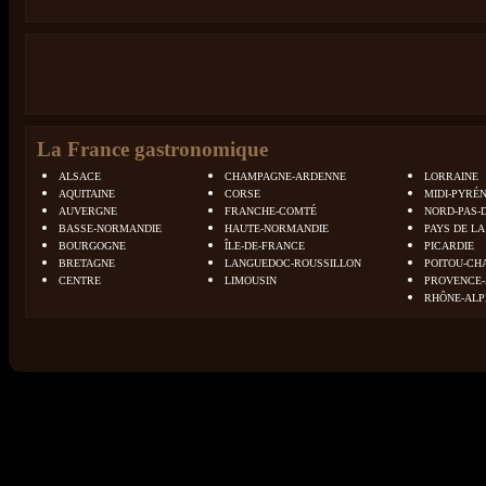
La France gastronomique
ALSACE
CHAMPAGNE-ARDENNE
LORRAINE
AQUITAINE
CORSE
MIDI-PYRÉ
AUVERGNE
FRANCHE-COMTÉ
NORD-PAS-
BASSE-NORMANDIE
HAUTE-NORMANDIE
PAYS DE LA
BOURGOGNE
ÎLE-DE-FRANCE
PICARDIE
BRETAGNE
LANGUEDOC-ROUSSILLON
POITOU-CH
CENTRE
LIMOUSIN
PROVENCE-
RHÔNE-ALP