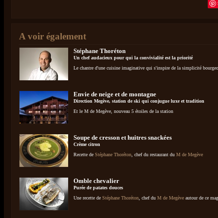
A voir également
Stéphane Thoréton
Un chef audacieux pour qui la convivialité est la priorité
Le chantre d'une cuisine imaginative qui s'inspire de la simplicité bourgeo
Envie de neige et de montagne
Direction Megève, station de ski qui conjugue luxe et tradition
Et le M de Megève, nouveau 5 étoiles de la station
Soupe de cresson et huitres snackées
Crème citron
Recette de
Stéphane Thoréton
, chef du restaurant du
M de Megève
Omble chevalier
Purée de patates douces
Une recette de
Stéphane Thoréton
, chef du
M de Megève
autour de ce mag