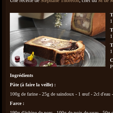
Une recette de
Stéphane Thoréton
, chef du
M de 
T
1
T
1
T
1
C
P
Ingrédients
Pâte (à faire la veille)
:
100g de farine - 25g de saindoux - 1 œuf - 2cl d'eau -
Farce
:
190g d'échine de porc - 100g de noix de veau - 50g d