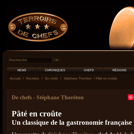
NEWS
CHRONIQUES
CHEFS
RÉGIONS
Accueil
/
Recettes
/
De chefs
/
Stéphane Thoréton
/ Pâté en croûte
De chefs
-
Stéphane Thoréton
Pâté en croûte
Un classique de la gastronomie française