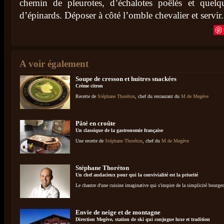
chemin de pleurotes, d’échalotes poêlés et quelq
d’épinards. Déposer à côté l’omble chevalier et servir
A voir également
Soupe de cresson et huitres snackées
Crème citron
Recette de
Stéphane Thoréton
, chef du restaurant du
M de Megève
Pâté en croûte
Un classique de la gastronomie française
Une recette de
Stéphane Thoréton
, chef du
M de Megève
Stéphane Thoréton
Un chef audacieux pour qui la convivialité est la priorité
Le chantre d'une cuisine imaginative qui s'inspire de la simplicité bourgeo
Envie de neige et de montagne
Direction Megève, station de ski qui conjugue luxe et tradition