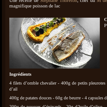
Une recette de
Stéphane Thoréton
, chef du
M de
magnifique poisson de lac
C
P
Ingrédients
4 filets d’omble chevalier - 400g de petits pleurotes
d’ail
400g de patates douces - 60g de beurre - 4 capsules
200g de pousses d’épinards - 20g d’huile d’olive -