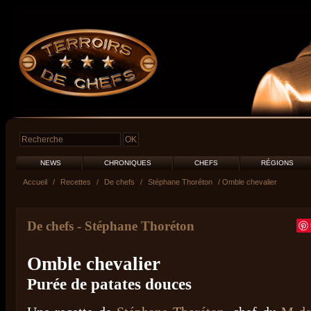
NEWS
CHRONIQUES
CHEFS
RÉGIONS
Accueil
/
Recettes
/
De chefs
/
Stéphane Thoréton
/ Omble chevalier
De chefs
-
Stéphane Thoréton
Omble chevalier
Purée de patates douces