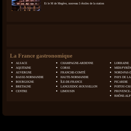
Et le M de Megève, nouveau 5 étoiles de la station
La France gastronomique
ALSACE
CHAMPAGNE-ARDENNE
LORRAINE
AQUITAINE
CORSE
MIDI-PYRÉ
AUVERGNE
FRANCHE-COMTÉ
NORD-PAS-
BASSE-NORMANDIE
HAUTE-NORMANDIE
PAYS DE LA
BOURGOGNE
ÎLE-DE-FRANCE
PICARDIE
BRETAGNE
LANGUEDOC-ROUSSILLON
POITOU-CH
CENTRE
LIMOUSIN
PROVENCE-
RHÔNE-ALP