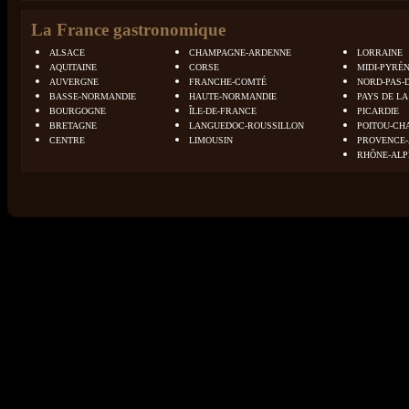
La France gastronomique
ALSACE
CHAMPAGNE-ARDENNE
LORRAINE
AQUITAINE
CORSE
MIDI-PYRÉ
AUVERGNE
FRANCHE-COMTÉ
NORD-PAS-
BASSE-NORMANDIE
HAUTE-NORMANDIE
PAYS DE LA
BOURGOGNE
ÎLE-DE-FRANCE
PICARDIE
BRETAGNE
LANGUEDOC-ROUSSILLON
POITOU-CH
CENTRE
LIMOUSIN
PROVENCE-
RHÔNE-ALP