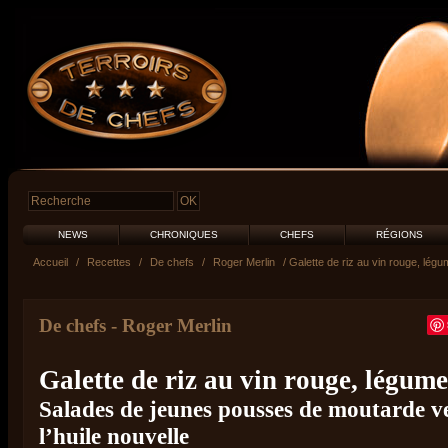
NEWS
CHRONIQUES
CHEFS
RÉGIONS
Accueil
/
Recettes
/
De chefs
/
Roger Merlin
/ Galette de riz au vin rouge, lég
De chefs
-
Roger Merlin
Galette de riz au vin rouge, légum
Salades de jeunes pousses de moutarde ve
l’huile nouvelle