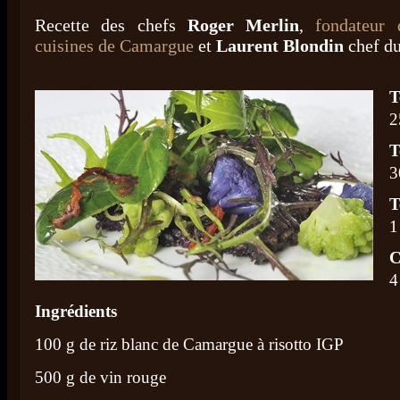
Recette des chefs
Roger Merlin
,
fondateur 
cuisines de Camargue
et
Laurent Blondin
chef d
T
2
T
3
T
1
C
4
Ingrédients
100 g de riz blanc de Camargue à risotto IGP
500 g de vin rouge