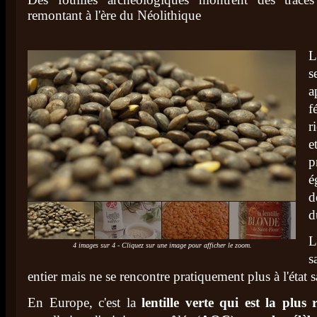
remontant à l'ère du Néolithique
L
s
a
f
r
e
p
é
d
d
L
4 images sur 4 - Cliquez sur une image pour afficher le zoom.
s
entier mais ne se rencontre pratiquement plus à l'état 
En Europe, c'est la
lentille verte qui est la plus