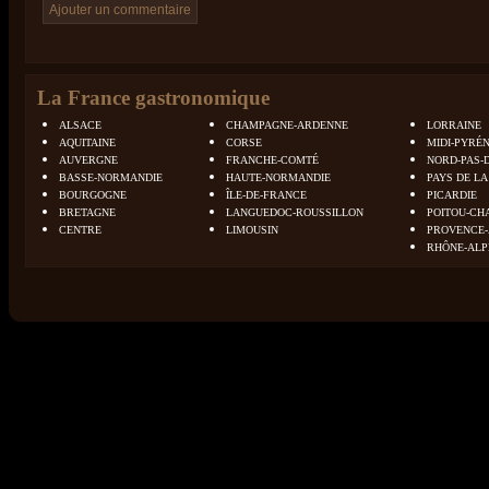
La France gastronomique
ALSACE
CHAMPAGNE-ARDENNE
LORRAINE
AQUITAINE
CORSE
MIDI-PYRÉ
AUVERGNE
FRANCHE-COMTÉ
NORD-PAS-
BASSE-NORMANDIE
HAUTE-NORMANDIE
PAYS DE LA
BOURGOGNE
ÎLE-DE-FRANCE
PICARDIE
BRETAGNE
LANGUEDOC-ROUSSILLON
POITOU-CH
CENTRE
LIMOUSIN
PROVENCE-
RHÔNE-ALP