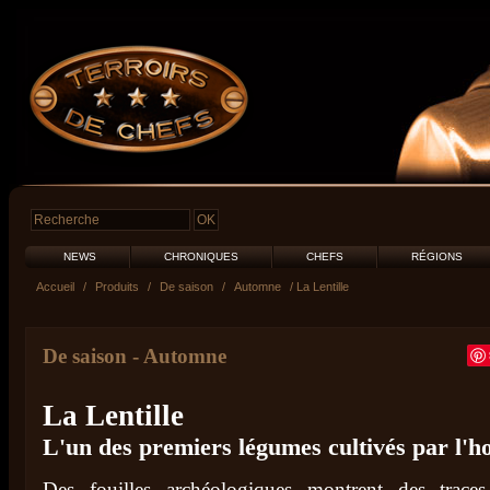
NEWS
CHRONIQUES
CHEFS
RÉGIONS
Accueil
/
Produits
/
De saison
/
Automne
/ La Lentille
De saison
-
Automne
La Lentille
L'un des premiers légumes cultivés par l'
Des fouilles archéologiques montrent des trac