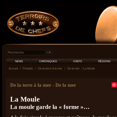
NEWS
CHRONIQUES
CHEFS
RÉGIONS
Accueil
/
Produits
/
De la terre à la mer
/
De la mer
/ La Moule
De la terre à la mer
-
De la mer
La Moule
La moule garde la « forme »…