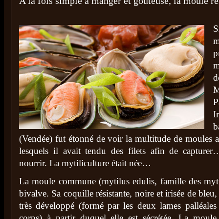
A la fois simple à manger et goûteuse, la moule re
S
m
m
d
M
P
I
b
(Vendée) fut étonné de voir la multitude de moules 
lesquels il avait tendu des filets afin de capture
nourrir. La mytiliculture était née…
La moule commune (mytilus edulis, famille des myti
bivalve. Sa coquille résistante, noire et irisée de ble
très développé (formé par les deux lames palléales 
corps) à partir duquel elle est sécrétée. La moul