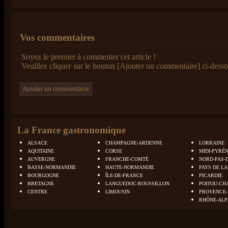
Vos commentaires
Soyez le premier à commenter cet article !
Veuillez cliquer sur le bouton [Ajouter un commentaire] ci-desso
La France gastronomique
ALSACE
CHAMPAGNE-ARDENNE
LORRAINE
AQUITAINE
CORSE
MIDI-PYRÉ
AUVERGNE
FRANCHE-COMTÉ
NORD-PAS-
BASSE-NORMANDIE
HAUTE-NORMANDIE
PAYS DE LA
BOURGOGNE
ÎLE-DE-FRANCE
PICARDIE
BRETAGNE
LANGUEDOC-ROUSSILLON
POITOU-CH
CENTRE
LIMOUSIN
PROVENCE-
RHÔNE-ALP