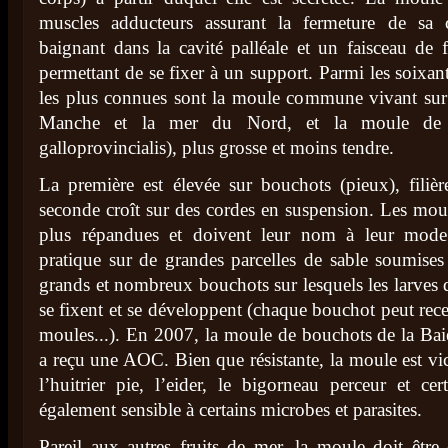
muscles adducteurs assurant la fermeture de sa c
baignant dans la cavité palléale et un faisceau de f
permettant de se fixer à un support. Parmi les soixan
les plus connues sont la moule commune vivant sur le
Manche et la mer du Nord, et la moule de M
galloprovincialis), plus grosse et moins tendre.
La première est élevée sur bouchots (pieux), filièr
seconde croît sur des cordes en suspension. Les mou
plus répandues et doivent leur nom à leur mode 
pratique sur de grandes parcelles de sable soumises
grands et nombreux bouchots sur lesquels les larves 
se fixent et se développent (chaque bouchot peut rece
moules...). En 2007, la moule de bouchots de la Ba
a reçu une AOC. Bien que résistante, la moule est vi
l’huitrier pie, l’eider, le bigorneau perceur et cer
également sensible à certains microbes et parasites.
Pareil aux autres fruits de mer, la moule doit êt