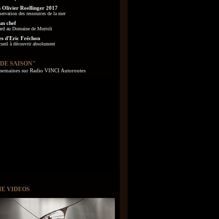
 Olivier Roellinger 2017
servation des ressources de la mer
un chef
ard au Domaine de Murtoli
es d'Eric Fréchon
cueil à découvrir absolument
 DE SAISON"
s semaines sur Radio VINCI Autoroutes
IE VIDEOS