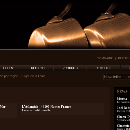
SOMMAIRE
PHOTOS
CHEFS
RÉGIONS
PRODUITS
RECETTES
de par région
/ Pays de la Loire
NEWS
Menssa
Le nouveau
-Mer
L'Atlantide - 44100 Nantes France
Joël Rob
Cuisine traditionnelle
Cuisinier d
Cheese D
Seconde éd
Champion
Jérémy Delo