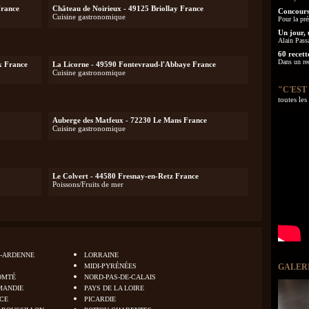
France
Château de Noirieux - 49125 Briollay France
Concours
Cuisine gastronomique
Pour la pré
Un jour, 
Alain Pass
60 recett
Dans un re
x France
La Licorne - 49590 Fontevraud-l'Abbaye France
Cuisine gastronomique
"C'EST
toutes le
Auberge des Matfeux - 72230 Le Mans France
Cuisine gastronomique
Le Colvert - 44580 Fresnay-en-Retz France
Poissons/Fruits de mer
-ARDENNE
LORRAINE
MIDI-PYRÉNÉES
GALER
OMTÉ
NORD-PAS-DE-CALAIS
MANDIE
PAYS DE LA LOIRE
NCE
PICARDIE