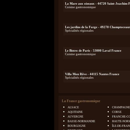
La Mare aux oiseaux - 44720 Saint-Joachim 
Cuisine gastronomique
Les jardins de la Forge - 49270 Champtoceau
Spécialités régionales
Le Bistro de Paris - 53000 Laval France
Cuisine gastronomique
Villa Mon Rêve - 44115 Nantes France
Spécialités régionales
La France gastronomique
ALSACE
CHAMPAGNE
AQUITAINE
CORSE
AUVERGNE
FRANCHE-C
BASSE-NORMANDIE
HAUTE-NOR
BOURGOGNE
ÎLE-DE-FRA