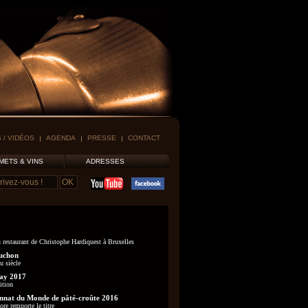
 / VIDÉOS
AGENDA
PRESSE
CONTACT
METS & VINS
ADRESSES
 restaurant de Christophe Hardiquest à Bruxelles
uchon
u siècle
ay 2017
ition
nat du Monde de pâté-croûte 2016
re remporte le titre