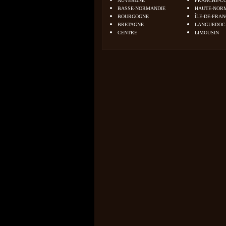
AUVERGNE
FRANCHE-C
BASSE-NORMANDIE
HAUTE-NOR
BOURGOGNE
ÎLE-DE-FRA
BRETAGNE
LANGUEDOC
CENTRE
LIMOUSIN