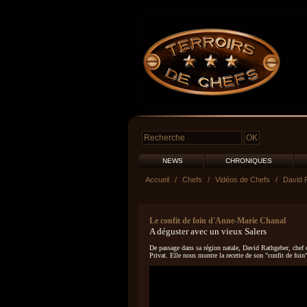
NEWS
CHRONIQUES
Accueil
/
Chefs
/
Vidéos de Chefs
/
David 
Le confit de foin d'Anne-Marie Chanal
A déguster avec un vieux Salers
De passage dans sa région natale, David Rathgeber, chef d
Privat. Elle nous montre la recette de son "confit de fo