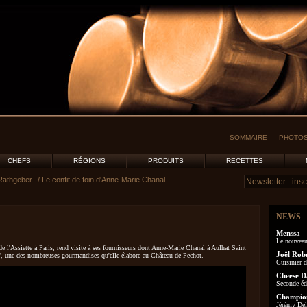
SOMMAIRE
PHOTOS
CHEFS
RÉGIONS
PRODUITS
RECETTES
Rathgeber
/ Le confit de foin d'Anne-Marie Chanal
NEWS
Menssa
Le nouveau
e l'Assiette à Paris, rend visite à ses fournisseurs dont Anne-Marie Chanal à Aulhat Saint
Joël Rob
in", une des nombreuses gourmandises qu'elle élabore au Château de Pechot.
Cuisinier d
Cheese D
Seconde éd
Champion
Jérémy Delo