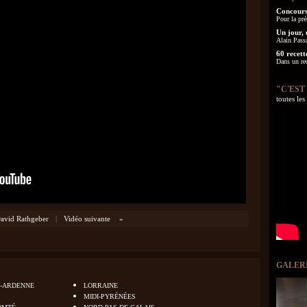
Concours
Pour la pré
Un jour, 
Alain Pass
60 recett
Dans un re
"C'EST
toutes le
avid Rathgeber
|
Vidéo suivante
»
GALER
-ARDENNE
LORRAINE
MIDI-PYRÉNÉES