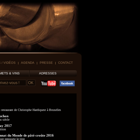
 / VIDÉOS
AGENDA
PRESSE
CONTACT
METS & VINS
ADRESSES
 restaurant de Christophe Hardiquest à Bruxelles
uchon
u siècle
ay 2017
ition
nat du Monde de pâté-croûte 2016
re remporte le titre