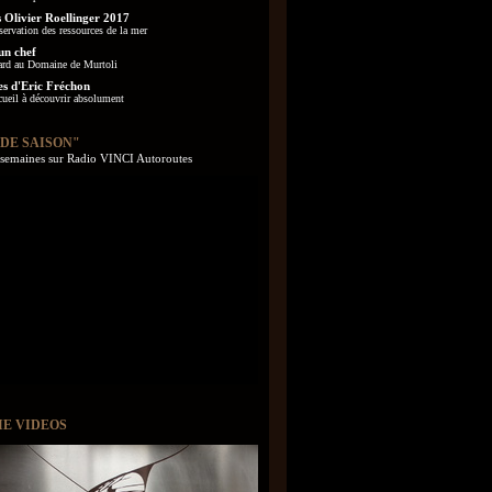
 Olivier Roellinger 2017
servation des ressources de la mer
un chef
ard au Domaine de Murtoli
es d'Eric Fréchon
cueil à découvrir absolument
 DE SAISON"
s semaines sur Radio VINCI Autoroutes
IE VIDEOS