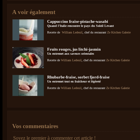
A voir également
Cappuccino fraise-pistache-wasabi
Quand l'Italie rencontre le pays du Soleil Levant
Recette de
William Ledeuil
, chef du restaurant
Ze Kitchen Galerie
Fruits rouges, jus litchi-jasmin
Un entremet aux saveurs orientales
Recette de
William Ledeuil
, chef du restaurant
Ze Kitchen Galerie
Rhubarbe-fraise, sorbet fjord-fraise
Un entremet tout en fraîcheur et légèreté
Recette de
William Ledeuil
, chef du restaurant
Ze Kitchen Galerie
Vos commentaires
Soyez le premier à commenter cet article !