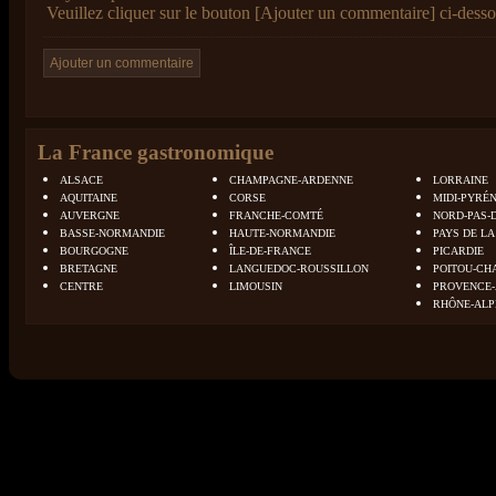
Veuillez cliquer sur le bouton [Ajouter un commentaire] ci-desso
La France gastronomique
ALSACE
CHAMPAGNE-ARDENNE
LORRAINE
AQUITAINE
CORSE
MIDI-PYRÉ
AUVERGNE
FRANCHE-COMTÉ
NORD-PAS-
BASSE-NORMANDIE
HAUTE-NORMANDIE
PAYS DE LA
BOURGOGNE
ÎLE-DE-FRANCE
PICARDIE
BRETAGNE
LANGUEDOC-ROUSSILLON
POITOU-CH
CENTRE
LIMOUSIN
PROVENCE-
RHÔNE-ALP