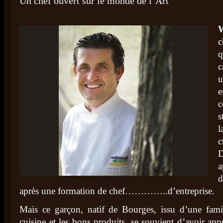
Un chef ouvert sur le monde de l’Art
W
c
q
c
e
s
l
c
D
a
d
après une formation de chef…………..d’entreprise.
Mais ce garçon, natif de Bourges, issu d’une fam
cuisine et les bons produits, se souvient d’avoir app