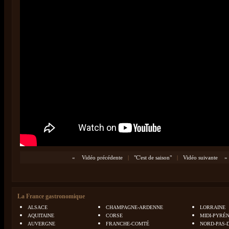
«
Vidéo précédente
|
"C'est de saison"
|
Vidéo suivante
»
La France gastronomique
ALSACE
CHAMPAGNE-ARDENNE
LORRAINE
AQUITAINE
CORSE
MIDI-PYRÉ
AUVERGNE
FRANCHE-COMTÉ
NORD-PAS-