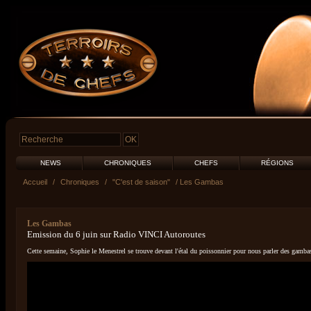
NEWS
CHRONIQUES
CHEFS
RÉGIONS
Accueil
/
Chroniques
/
"C'est de saison"
/ Les Gambas
Les Gambas
Emission du 6 juin sur Radio VINCI Autoroutes
Cette semaine, Sophie le Menestrel se trouve devant l'étal du poissonnier pour nous parler des gamba