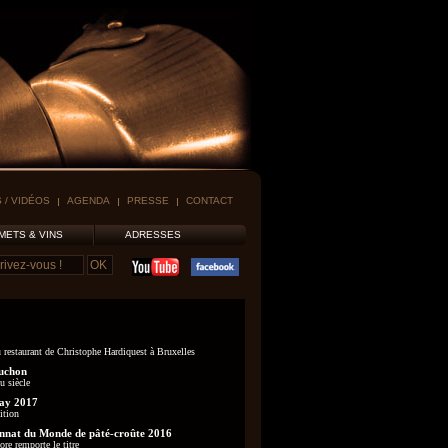
 / VIDÉOS
AGENDA
PRESSE
CONTACT
METS & VINS
ADRESSES
 restaurant de Christophe Hardiquest à Bruxelles
uchon
u siècle
ay 2017
ition
nat du Monde de pâté-croûte 2016
re remporte le titre