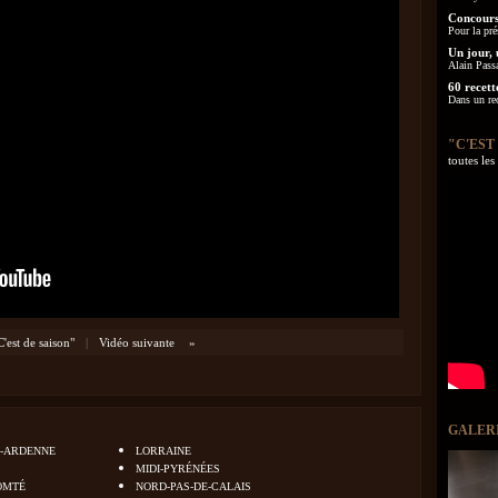
Concours
Pour la pré
Un jour, 
Alain Pass
60 recett
Dans un re
"C'EST
toutes le
C'est de saison"
|
Vidéo suivante
»
GALER
-ARDENNE
LORRAINE
MIDI-PYRÉNÉES
OMTÉ
NORD-PAS-DE-CALAIS