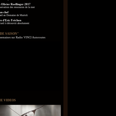
 Olivier Roellinger 2017
servation des ressources de la mer
un chef
ard au Domaine de Murtoli
es d'Eric Fréchon
cueil à découvrir absolument
 DE SAISON"
s semaines sur Radio VINCI Autoroutes
IE VIDEOS