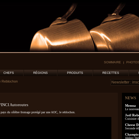
SOMMAIRE
PHOTOS
CHEFS
RÉGIONS
PRODUITS
RECETTES
e Reblochon
NEWS
VINCI Autoroutes
Menssa
Le nouveau
, pays du célèbre fromage protégé par une AOC, le reblochon.
Joël Rob
Cuisinier d
Cheese D
Seconde éd
Champion
Jérémy Delo