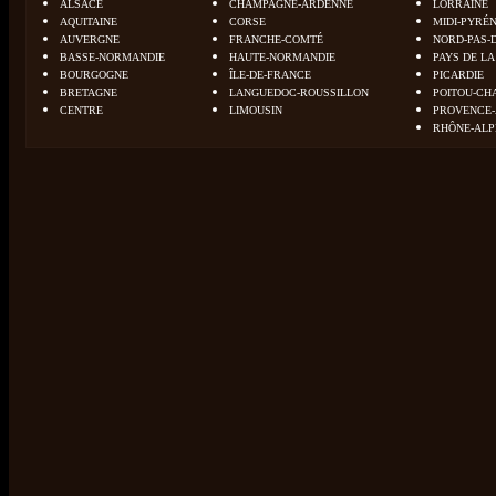
ALSACE
CHAMPAGNE-ARDENNE
LORRAINE
AQUITAINE
CORSE
MIDI-PYRÉ
AUVERGNE
FRANCHE-COMTÉ
NORD-PAS-
BASSE-NORMANDIE
HAUTE-NORMANDIE
PAYS DE LA
BOURGOGNE
ÎLE-DE-FRANCE
PICARDIE
BRETAGNE
LANGUEDOC-ROUSSILLON
POITOU-CH
CENTRE
LIMOUSIN
PROVENCE-
RHÔNE-ALP