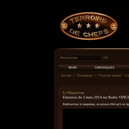
NEWS
CHRONIQUES
Accueil
/
Chroniques
/
"C'est de saison"
/ L
Le Maquereau
Emission du 3 mars 2014 sur Radio VINCI
Redécouvrons le maquereau, un poisson d'été qu'il est é