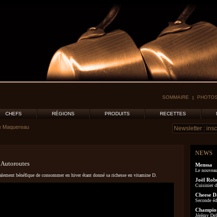
SOMMAIRE
PHOTOS
CHEFS
RÉGIONS
PRODUITS
RECETTES
e Maquereau
NEWS
 Autoroutes
Menssa
Le nouveau
galement bénéfique de consommer en hiver étant donné sa richesse en vitamine D.
Joël Rob
Cuisinier d
Cheese D
Seconde éd
Champion
Jérémy Delo