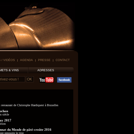
 / VIDÉOS
AGENDA
PRESSE
CONTACT
METS & VINS
ADRESSES
 restaurant de Christophe Hardiquest à Bruxelles
uchon
u siècle
ay 2017
ition
nat du Monde de pâté-croûte 2016
re remporte le titre