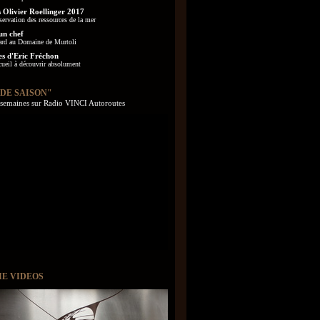
 Olivier Roellinger 2017
servation des ressources de la mer
un chef
ard au Domaine de Murtoli
es d'Eric Fréchon
cueil à découvrir absolument
 DE SAISON"
s semaines sur Radio VINCI Autoroutes
IE VIDEOS