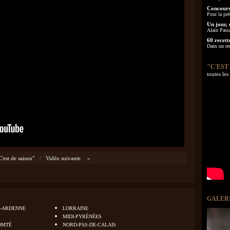
Concours
Pour la pré
Un jour, 
Alain Pass
60 recett
Dans un re
"C'EST
toutes le
C'est de saison"
|
Vidéo suivante
»
GALER
-ARDENNE
LORRAINE
MIDI-PYRÉNÉES
OMTÉ
NORD-PAS-DE-CALAIS