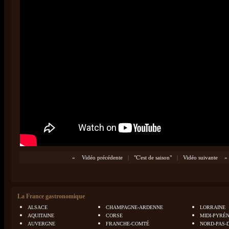
«
Vidéo précédente
|
"C'est de saison"
|
Vidéo suivante
»
La France gastronomique
ALSACE
CHAMPAGNE-ARDENNE
LORRAINE
AQUITAINE
CORSE
MIDI-PYRÉ
AUVERGNE
FRANCHE-COMTÉ
NORD-PAS-