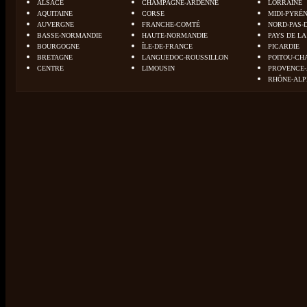
ALSACE
CHAMPAGNE-ARDENNE
LORRAINE
AQUITAINE
CORSE
MIDI-PYRÉ
AUVERGNE
FRANCHE-COMTÉ
NORD-PAS-
BASSE-NORMANDIE
HAUTE-NORMANDIE
PAYS DE LA
BOURGOGNE
ÎLE-DE-FRANCE
PICARDIE
BRETAGNE
LANGUEDOC-ROUSSILLON
POITOU-CH
CENTRE
LIMOUSIN
PROVENCE-
RHÔNE-ALP