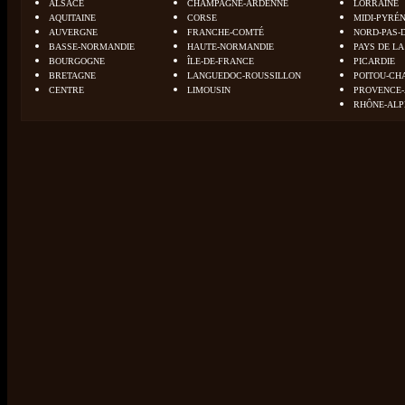
ALSACE
CHAMPAGNE-ARDENNE
LORRAINE
AQUITAINE
CORSE
MIDI-PYRÉ
AUVERGNE
FRANCHE-COMTÉ
NORD-PAS-
BASSE-NORMANDIE
HAUTE-NORMANDIE
PAYS DE LA
BOURGOGNE
ÎLE-DE-FRANCE
PICARDIE
BRETAGNE
LANGUEDOC-ROUSSILLON
POITOU-CH
CENTRE
LIMOUSIN
PROVENCE-
RHÔNE-ALP