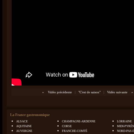
«
Vidéo précédente
|
"C'est de saison"
|
Vidéo suivante
»
La France gastronomique
ALSACE
CHAMPAGNE-ARDENNE
LORRAINE
AQUITAINE
CORSE
MIDI-PYRÉ
AUVERGNE
FRANCHE-COMTÉ
NORD-PAS-