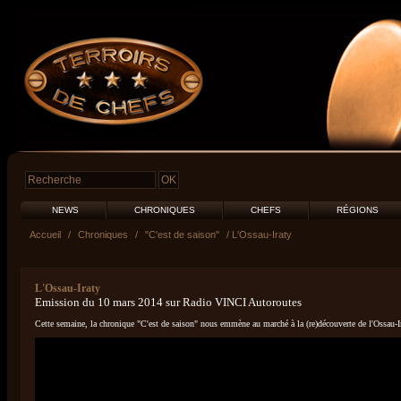
NEWS
CHRONIQUES
CHEFS
RÉGIONS
Accueil
/
Chroniques
/
"C'est de saison"
/ L'Ossau-Iraty
L'Ossau-Iraty
Emission du 10 mars 2014 sur Radio VINCI Autoroutes
Cette semaine, la chronique "C'est de saison" nous emmène au marché à la (re)découverte de l'Ossau-I