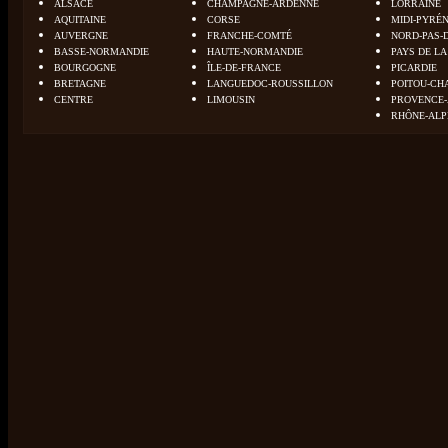
ALSACE
CHAMPAGNE-ARDENNE
LORRAINE
AQUITAINE
CORSE
MIDI-PYRÉ
AUVERGNE
FRANCHE-COMTÉ
NORD-PAS-
BASSE-NORMANDIE
HAUTE-NORMANDIE
PAYS DE LA
BOURGOGNE
ÎLE-DE-FRANCE
PICARDIE
BRETAGNE
LANGUEDOC-ROUSSILLON
POITOU-CH
CENTRE
LIMOUSIN
PROVENCE-
RHÔNE-ALP