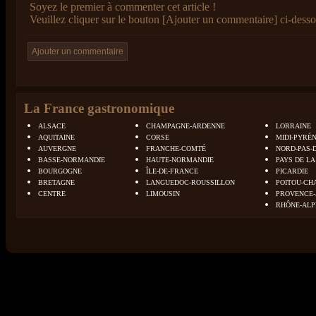
Soyez le premier à commenter cet article !
Veuillez cliquer sur le bouton [Ajouter un commentaire] ci-desso
La France gastronomique
ALSACE
CHAMPAGNE-ARDENNE
LORRAINE
AQUITAINE
CORSE
MIDI-PYRÉ
AUVERGNE
FRANCHE-COMTÉ
NORD-PAS-
BASSE-NORMANDIE
HAUTE-NORMANDIE
PAYS DE LA
BOURGOGNE
ÎLE-DE-FRANCE
PICARDIE
BRETAGNE
LANGUEDOC-ROUSSILLON
POITOU-CH
CENTRE
LIMOUSIN
PROVENCE-
RHÔNE-ALP