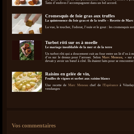
Tatin d’endives l’accompagnent dans un bel accord.
Cromesquis de foie gras aux truffes
La quintessence du foie gras et de la truffe – Recette de Ma
La vue, le toucher, l'odorat, l’ouïe et le gout : les cromesquis son
Turbot rôti sur os à moelle
Le mariage inoubliable de la mer et de la terre
Un turbot rôti qui a doucement cuit au four entre un lit d’os à mo
d’os sur le dessus pour l’arroser. Selon
Marc Meneau
, « sur c
devait y avoir un bœuf à côté. Ils étaient faits pour se rencontre
Raisins en gelée de vin,
Feuilles de vignes et sorbet aux raisins blancs
Une recette de
Marc Meneau
chef de
l'Espérance
à Vézelay
vendanges
Vos commentaires