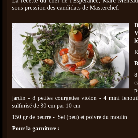
La recette du chef de l'Espérance, Marc Meneau,
sous pression des candidats de Masterchef.
V
l
R
B
8
c
p
jardin - 8 petites courgettes violon - 4 mini fenouil
sulfurisé de 30 cm par 10 cm
150 gr de beurre - Sel (peu) et poivre du moulin
Pour la garniture :