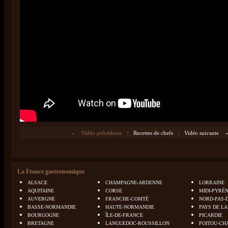
«
Vidéo précédente
|
Recettes de chefs
|
Vidéo suivante
La France gastronomique
ALSACE
CHAMPAGNE-ARDENNE
LORRAINE
AQUITAINE
CORSE
MIDI-PYRÉ
AUVERGNE
FRANCHE-COMTÉ
NORD-PAS-
BASSE-NORMANDIE
HAUTE-NORMANDIE
PAYS DE LA
BOURGOGNE
ÎLE-DE-FRANCE
PICARDIE
BRETAGNE
LANGUEDOC-ROUSSILLON
POITOU-CH