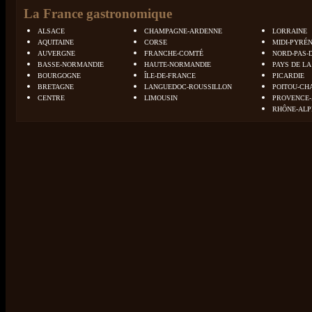
La France gastronomique
ALSACE
CHAMPAGNE-ARDENNE
LORRAINE
AQUITAINE
CORSE
MIDI-PYRÉ
AUVERGNE
FRANCHE-COMTÉ
NORD-PAS-
BASSE-NORMANDIE
HAUTE-NORMANDIE
PAYS DE LA
BOURGOGNE
ÎLE-DE-FRANCE
PICARDIE
BRETAGNE
LANGUEDOC-ROUSSILLON
POITOU-CH
CENTRE
LIMOUSIN
PROVENCE-
RHÔNE-ALP