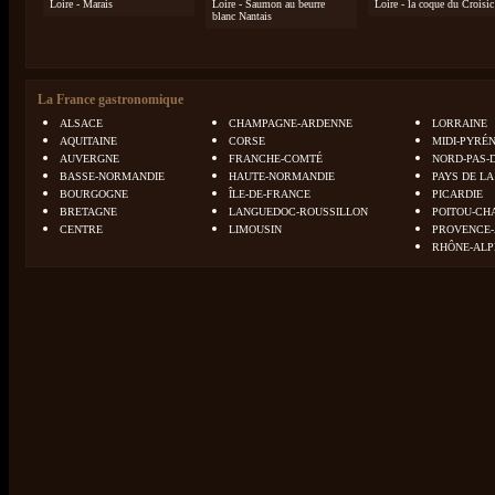
Loire - Marais
Loire - Saumon au beurre
Loire - la coque du Croisic
blanc Nantais
La France gastronomique
ALSACE
CHAMPAGNE-ARDENNE
LORRAINE
AQUITAINE
CORSE
MIDI-PYRÉ
AUVERGNE
FRANCHE-COMTÉ
NORD-PAS-
BASSE-NORMANDIE
HAUTE-NORMANDIE
PAYS DE LA
BOURGOGNE
ÎLE-DE-FRANCE
PICARDIE
BRETAGNE
LANGUEDOC-ROUSSILLON
POITOU-CH
CENTRE
LIMOUSIN
PROVENCE-
RHÔNE-ALP