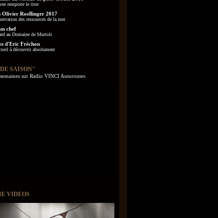
re remporte le titre
 Olivier Roellinger 2017
servation des ressources de la mer
un chef
ard au Domaine de Murtoli
es d'Eric Fréchon
cueil à découvrir absolument
 DE SAISON"
s semaines sur Radio VINCI Autoroutes
IE VIDEOS