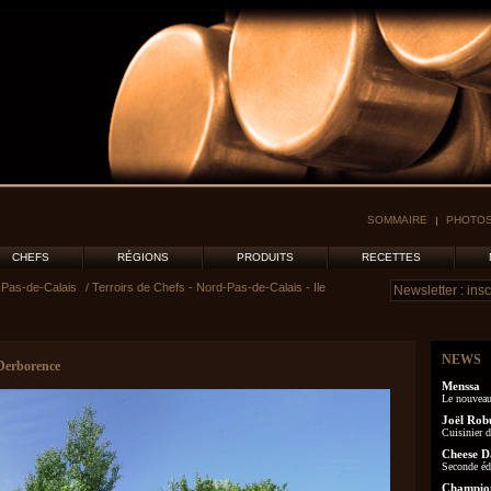
SOMMAIRE
PHOTOS
CHEFS
RÉGIONS
PRODUITS
RECETTES
Pas-de-Calais
/ Terroirs de Chefs - Nord-Pas-de-Calais - Ile
NEWS
 Derborence
Menssa
Le nouveau
Joël Rob
Cuisinier d
Cheese D
Seconde éd
Champion