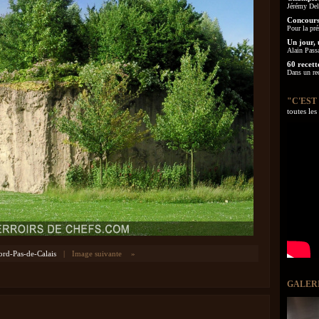
Jérémy Delo
Concours
Pour la pré
Un jour, 
Alain Pass
60 recett
Dans un re
"C'EST
toutes le
rd-Pas-de-Calais
|
Image suivante
»
GALER