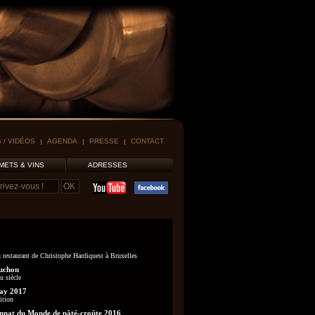
 / VIDÉOS
AGENDA
PRESSE
CONTACT
METS & VINS
ADRESSES
 restaurant de Christophe Hardiquest à Bruxelles
uchon
u siècle
ay 2017
ition
nat du Monde de pâté-croûte 2016