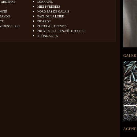
-ARDENNE
LORRAINE
MIDI-PYRÉNÉES
OMTÉ
NORD-PAS-DE-CALAIS
MANDIE
PAYS DE LA LOIRE
NCE
PICARDIE
-ROUSSILLON
POITOU-CHARENTES
PROVENCE-ALPES-CÔTE D'AZUR
RHÔNE-ALPES
GALER
AGEND