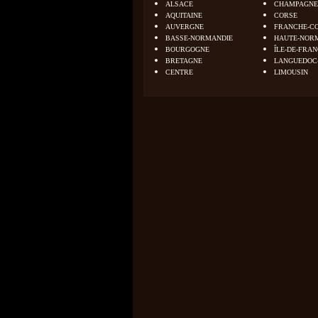
ALSACE
CHAMPAGNE
AQUITAINE
CORSE
AUVERGNE
FRANCHE-C
BASSE-NORMANDIE
HAUTE-NOR
BOURGOGNE
ÎLE-DE-FRA
BRETAGNE
LANGUEDOC
CENTRE
LIMOUSIN