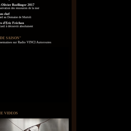
 Olivier Roellinger 2017
servation des ressources de la mer
un chef
ard au Domaine de Murtoli
es d'Eric Fréchon
cueil à découvrir absolument
 DE SAISON"
s semaines sur Radio VINCI Autoroutes
IE VIDEOS