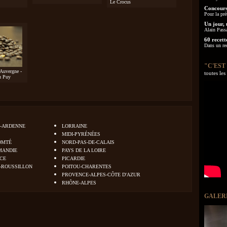
Le Crocus
Concours
Pour la pré
Un jour, 
Alain Pass
60 recett
Dans un re
"C'EST
 Auvergne -
toutes le
du Puy
-ARDENNE
LORRAINE
MIDI-PYRÉNÉES
OMTÉ
NORD-PAS-DE-CALAIS
MANDIE
PAYS DE LA LOIRE
NCE
PICARDIE
-ROUSSILLON
POITOU-CHARENTES
PROVENCE-ALPES-CÔTE D'AZUR
RHÔNE-ALPES
GALER