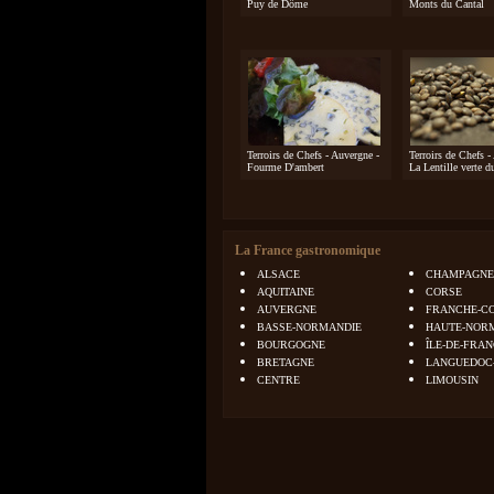
Puy de Dôme
Monts du Cantal
Terroirs de Chefs - Auvergne -
Terroirs de Chefs -
Fourme D'ambert
La Lentille verte 
La France gastronomique
ALSACE
CHAMPAGNE
AQUITAINE
CORSE
AUVERGNE
FRANCHE-C
BASSE-NORMANDIE
HAUTE-NOR
BOURGOGNE
ÎLE-DE-FRA
BRETAGNE
LANGUEDOC
CENTRE
LIMOUSIN