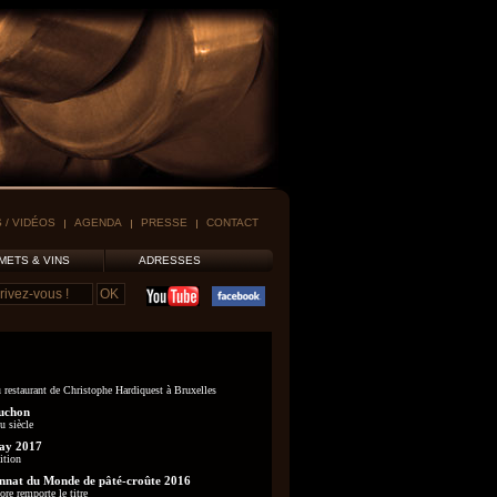
 / VIDÉOS
AGENDA
PRESSE
CONTACT
METS & VINS
ADRESSES
 restaurant de Christophe Hardiquest à Bruxelles
uchon
u siècle
ay 2017
ition
nat du Monde de pâté-croûte 2016
re remporte le titre