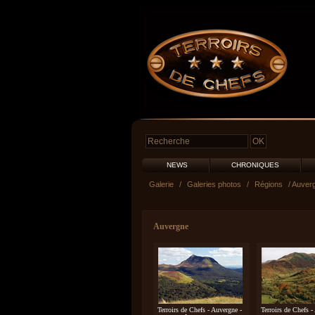
NEWS
CHRONIQUES
Galerie
/
Galeries photos
/
Régions
/ Auver
Auvergne
Terroirs de Chefs - Auvergne -
Terroirs de Chefs -