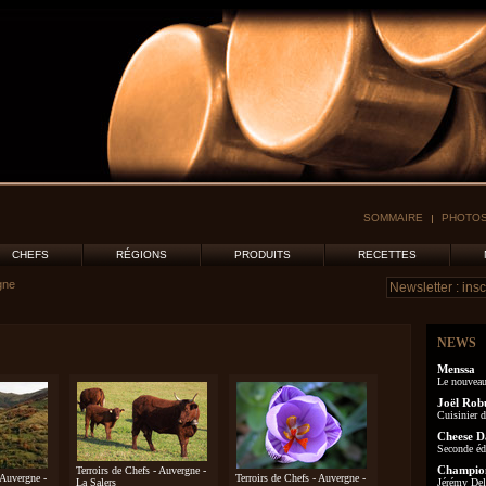
SOMMAIRE
PHOTOS
CHEFS
RÉGIONS
PRODUITS
RECETTES
gne
NEWS
Menssa
Le nouveau
Joël Rob
Cuisinier d
Cheese D
Seconde éd
Champion
Terroirs de Chefs - Auvergne -
 Auvergne -
Terroirs de Chefs - Auvergne -
La Salers
Jérémy Delo