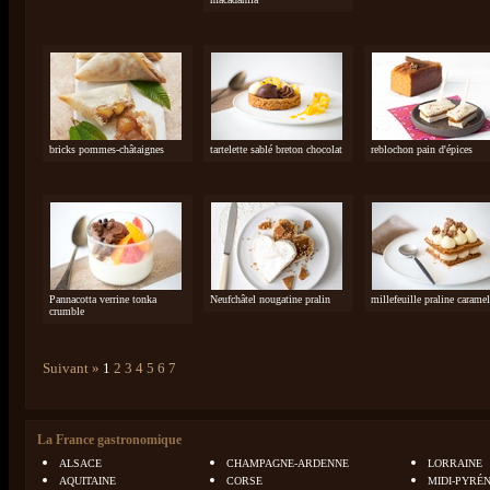
bricks pommes-châtaignes
tartelette sablé breton chocolat
reblochon pain d'épices
Pannacotta verrine tonka
Neufchâtel nougatine pralin
millefeuille praline caramel
crumble
Suivant »
1
2
3
4
5
6
7
La France gastronomique
ALSACE
CHAMPAGNE-ARDENNE
LORRAINE
AQUITAINE
CORSE
MIDI-PYRÉ