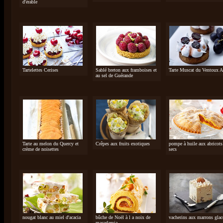
d'érable
Tartelettes Cerises
Sablé breton aux framboises et
Tarte Muscat du Ventoux 
au sel de Guérande
Tarte au melon du Quercy et
Crêpes aux fruits exotiques
pompe à huile aux abricots
crème de noisettes
secs
nougat blanc au miel d'acacia
bûche de Noël à l a noix de
vacherins aux marrons glac
macadamia