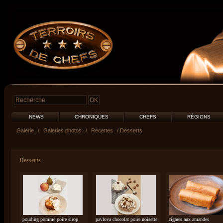
NEWS
CHRONIQUES
CHEFS
RÉGIONS
Galerie
/
Galeries photos
/
Recettes
/ Desserts
Desserts
pouding pomme poire sirop
pavlova chocolat poire noisette
cigares aux amandes