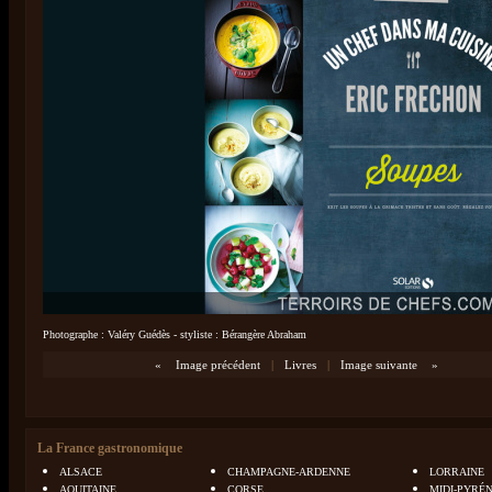
Photographe : Valéry Guédès - styliste : Bérangère Abraham
«
Image précédent
|
Livres
|
Image suivante
»
La France gastronomique
ALSACE
CHAMPAGNE-ARDENNE
LORRAINE
AQUITAINE
CORSE
MIDI-PYRÉ