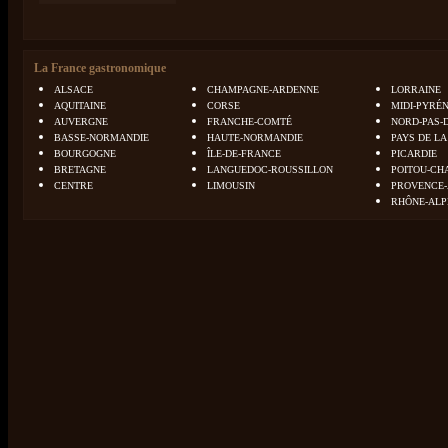
La France gastronomique
ALSACE
CHAMPAGNE-ARDENNE
LORRAINE
AQUITAINE
CORSE
MIDI-PYRÉ
AUVERGNE
FRANCHE-COMTÉ
NORD-PAS-
BASSE-NORMANDIE
HAUTE-NORMANDIE
PAYS DE LA
BOURGOGNE
ÎLE-DE-FRANCE
PICARDIE
BRETAGNE
LANGUEDOC-ROUSSILLON
POITOU-CH
CENTRE
LIMOUSIN
PROVENCE-
RHÔNE-ALP