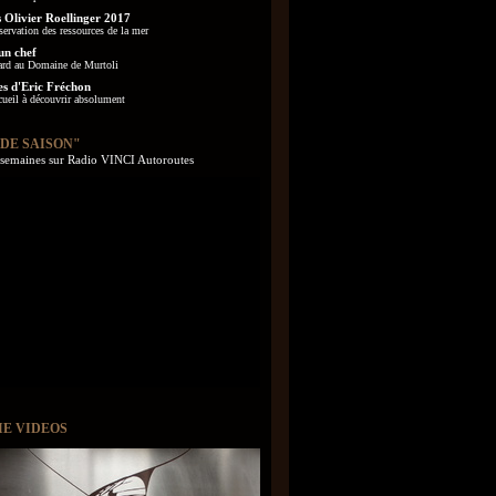
 Olivier Roellinger 2017
servation des ressources de la mer
un chef
ard au Domaine de Murtoli
es d'Eric Fréchon
cueil à découvrir absolument
 DE SAISON"
s semaines sur Radio VINCI Autoroutes
IE VIDEOS