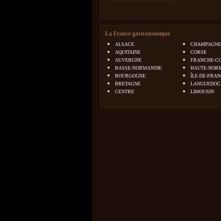
La France gastronomique
ALSACE
CHAMPAGNE
AQUITAINE
CORSE
AUVERGNE
FRANCHE-C
BASSE-NORMANDIE
HAUTE-NOR
BOURGOGNE
ÎLE-DE-FRA
BRETAGNE
LANGUEDOC
CENTRE
LIMOUSIN