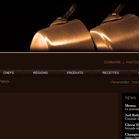
SOMMAIRE
PHOTOS
CHEFS
RÉGIONS
PRODUITS
RECETTES
Patrick
NEWS
Menssa
Le nouveau
Joël Rob
Cuisinier d
Cheese D
Seconde éd
Champion
Jérémy Delo