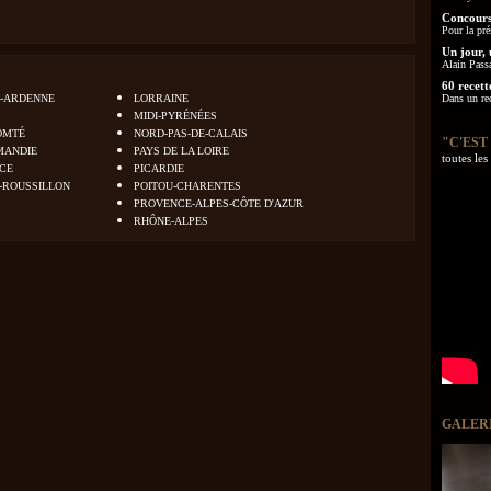
Concours
Pour la pré
Un jour, 
Alain Pass
60 recett
-ARDENNE
LORRAINE
Dans un re
MIDI-PYRÉNÉES
OMTÉ
NORD-PAS-DE-CALAIS
"C'EST
MANDIE
PAYS DE LA LOIRE
toutes le
NCE
PICARDIE
-ROUSSILLON
POITOU-CHARENTES
PROVENCE-ALPES-CÔTE D'AZUR
RHÔNE-ALPES
GALER