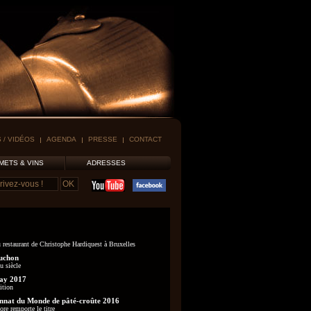
 / VIDÉOS
AGENDA
PRESSE
CONTACT
METS & VINS
ADRESSES
 restaurant de Christophe Hardiquest à Bruxelles
uchon
u siècle
ay 2017
ition
nat du Monde de pâté-croûte 2016
re remporte le titre