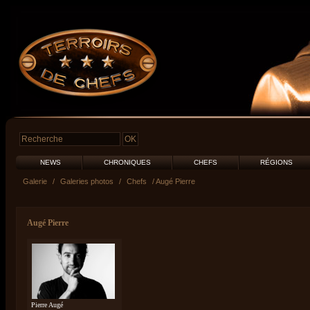
NEWS
CHRONIQUES
CHEFS
RÉGIONS
Galerie
/
Galeries photos
/
Chefs
/ Augé Pierre
Augé Pierre
Pierre Augé