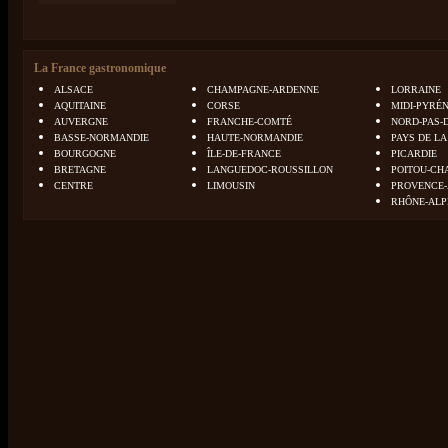
La France gastronomique
ALSACE
CHAMPAGNE-ARDENNE
LORRAINE
AQUITAINE
CORSE
MIDI-PYRÉ
AUVERGNE
FRANCHE-COMTÉ
NORD-PAS-
BASSE-NORMANDIE
HAUTE-NORMANDIE
PAYS DE LA
BOURGOGNE
ÎLE-DE-FRANCE
PICARDIE
BRETAGNE
LANGUEDOC-ROUSSILLON
POITOU-CH
CENTRE
LIMOUSIN
PROVENCE-
RHÔNE-ALP