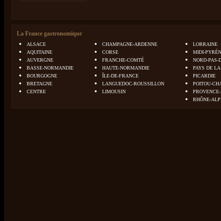
La France gastronomique
ALSACE
CHAMPAGNE-ARDENNE
LORRAINE
AQUITAINE
CORSE
MIDI-PYRÉ
AUVERGNE
FRANCHE-COMTÉ
NORD-PAS-
BASSE-NORMANDIE
HAUTE-NORMANDIE
PAYS DE LA
BOURGOGNE
ÎLE-DE-FRANCE
PICARDIE
BRETAGNE
LANGUEDOC-ROUSSILLON
POITOU-CH
CENTRE
LIMOUSIN
PROVENCE-
RHÔNE-ALP