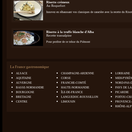
Risotto crémeux
Au Roquefort
Innovez en réhaussant vos classiques de caractère avec la recette du Ris
Risotto à la truffe blanche d'Alba
Recette transalpine
Pour profiter de ce trésor du Piémont
La France gastronomique
ALSACE
CHAMPAGNE-ARDENNE
LORRAINE
AQUITAINE
CORSE
MIDI-PYRÉ
AUVERGNE
FRANCHE-COMTÉ
NORD-PAS-
BASSE-NORMANDIE
HAUTE-NORMANDIE
PAYS DE LA
BOURGOGNE
ÎLE-DE-FRANCE
PICARDIE
BRETAGNE
LANGUEDOC-ROUSSILLON
POITOU-CH
CENTRE
LIMOUSIN
PROVENCE-
RHÔNE-ALP