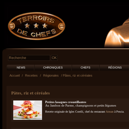
NEWS
CHRONIQUES
CHEFS
RÉGIONS
Accueil
/
Recettes
/
Régionales
/ Pâtes, riz et céréales
Pâtes, riz et céréales
Petites lasagnes croustillantes
Au Jambon de Parme, champignons et petits légumes
Recette originale de Igles Corelli, chef du restaurant
Atman
à Pescia.