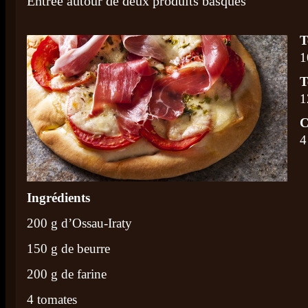
Entrée autour de deux produits basques
T
1
T
1
C
4
Ingrédients
200 g d’Ossau-Iraty
150 g de beurre
200 g de farine
4 tomates