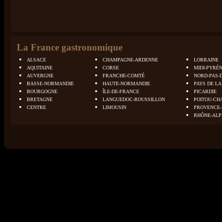
La France gastronomique
ALSACE
CHAMPAGNE-ARDENNE
LORRAINE
AQUITAINE
CORSE
MIDI-PYRÉ
AUVERGNE
FRANCHE-COMTÉ
NORD-PAS-
BASSE-NORMANDIE
HAUTE-NORMANDIE
PAYS DE LA
BOURGOGNE
ÎLE-DE-FRANCE
PICARDIE
BRETAGNE
LANGUEDOC-ROUSSILLON
POITOU-CH
CENTRE
LIMOUSIN
PROVENCE-
RHÔNE-ALP