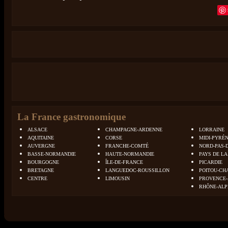
La France gastronomique
ALSACE
CHAMPAGNE-ARDENNE
LORRAINE
AQUITAINE
CORSE
MIDI-PYRÉ
AUVERGNE
FRANCHE-COMTÉ
NORD-PAS-
BASSE-NORMANDIE
HAUTE-NORMANDIE
PAYS DE LA
BOURGOGNE
ÎLE-DE-FRANCE
PICARDIE
BRETAGNE
LANGUEDOC-ROUSSILLON
POITOU-CH
CENTRE
LIMOUSIN
PROVENCE-
RHÔNE-ALP