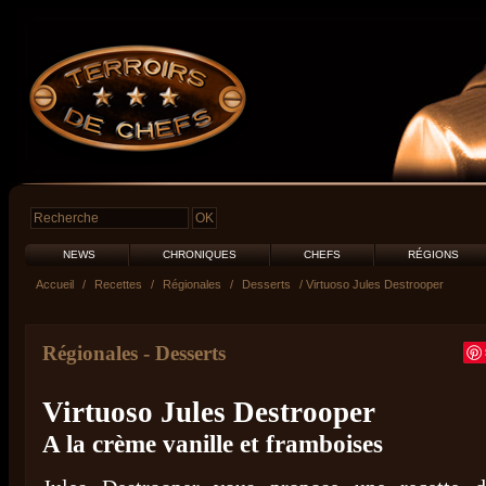
NEWS
CHRONIQUES
CHEFS
RÉGIONS
Accueil
/
Recettes
/
Régionales
/
Desserts
/ Virtuoso Jules Destrooper
Régionales
-
Desserts
Virtuoso Jules Destrooper
A la crème vanille et framboises