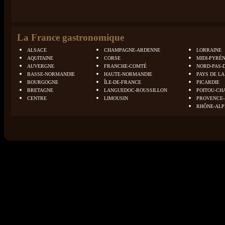
La France gastronomique
ALSACE
CHAMPAGNE-ARDENNE
LORRAINE
AQUITAINE
CORSE
MIDI-PYRÉ
AUVERGNE
FRANCHE-COMTÉ
NORD-PAS-
BASSE-NORMANDIE
HAUTE-NORMANDIE
PAYS DE LA
BOURGOGNE
ÎLE-DE-FRANCE
PICARDIE
BRETAGNE
LANGUEDOC-ROUSSILLON
POITOU-CH
CENTRE
LIMOUSIN
PROVENCE-
RHÔNE-ALP