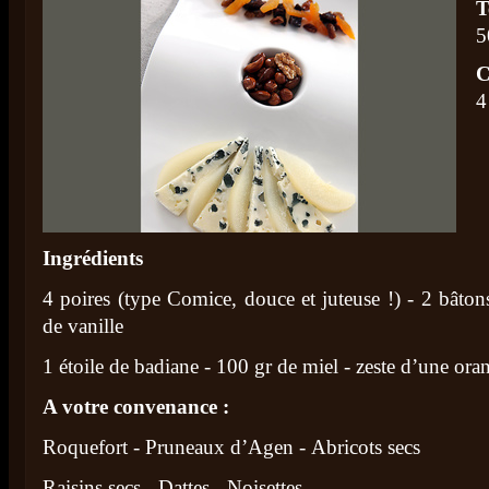
T
5
C
4
Ingrédients
4 poires (type Comice, douce et juteuse !) - 2 bâton
de vanille
1 étoile de badiane - 100 gr de miel - zeste d’une ora
A votre convenance :
Roquefort - Pruneaux d’Agen - Abricots secs
Raisins secs - Dattes - Noisettes