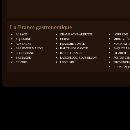
La France gastronomique
ALSACE
CHAMPAGNE-ARDENNE
LORRAINE
AQUITAINE
CORSE
MIDI-PYRÉ
AUVERGNE
FRANCHE-COMTÉ
NORD-PAS-
BASSE-NORMANDIE
HAUTE-NORMANDIE
PAYS DE LA
BOURGOGNE
ÎLE-DE-FRANCE
PICARDIE
BRETAGNE
LANGUEDOC-ROUSSILLON
POITOU-CH
CENTRE
LIMOUSIN
PROVENCE-
RHÔNE-ALP