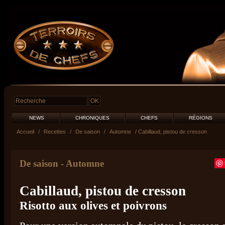
NEWS
CHRONIQUES
CHEFS
RÉGIONS
Accueil
/
Recettes
/
De saison
/
Automne
/ Cabillaud, pistou de cresson
De saison
-
Automne
Cabillaud, pistou de cresson
Risotto aux olives et poivrons