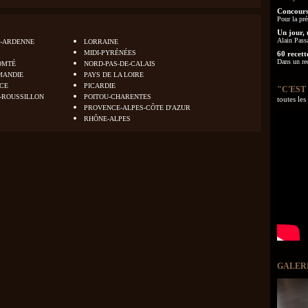
Concours
Pour la pré
Un jour, 
Alain Pass
-ARDENNE
LORRAINE
MIDI-PYRÉNÉES
60 recett
Dans un re
OMTÉ
NORD-PAS-DE-CALAIS
MANDIE
PAYS DE LA LOIRE
NCE
PICARDIE
"C'EST
-ROUSSILLON
POITOU-CHARENTES
toutes le
PROVENCE-ALPES-CÔTE D'AZUR
RHÔNE-ALPES
GALER