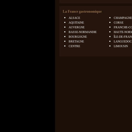
La France gastronomique
ALSACE
CHAMPAGNE
AQUITAINE
CORSE
AUVERGNE
FRANCHE-C
BASSE-NORMANDIE
HAUTE-NOR
BOURGOGNE
ÎLE-DE-FRA
BRETAGNE
LANGUEDOC
CENTRE
LIMOUSIN