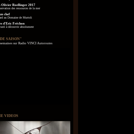
 Olivier Roellinger 2017
servation des ressources de la mer
un chef
ard au Domaine de Murtoli
es d'Eric Fréchon
cueil à découvrir absolument
 DE SAISON"
s semaines sur Radio VINCI Autoroutes
IE VIDEOS