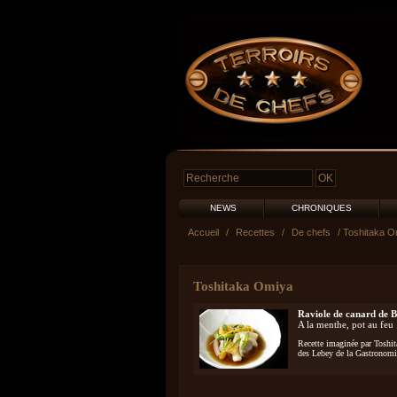
NEWS
CHRONIQUES
Accueil
/
Recettes
/
De chefs
/ Toshitaka O
Toshitaka Omiya
Raviole de canard de B
A la menthe, pot au feu
Recette imaginée par Toshi
des Lebey de la Gastronomi