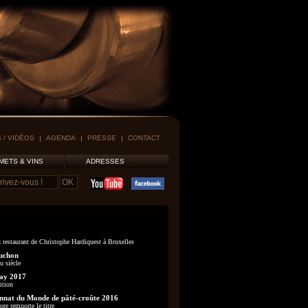
 / VIDÉOS
AGENDA
PRESSE
CONTACT
METS & VINS
ADRESSES
 restaurant de Christophe Hardiquest à Bruxelles
uchon
u siècle
ay 2017
ition
nat du Monde de pâté-croûte 2016
re remporte le titre