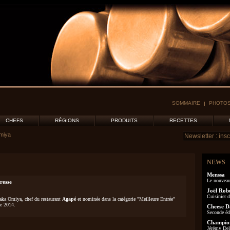
SOMMAIRE
PHOTOS
CHEFS
RÉGIONS
PRODUITS
RECETTES
miya
NEWS
Menssa
Le nouveau
resse
Joël Rob
Cuisinier d
taka Omiya, chef du restaurant
Agapé
et nominée dans la catégorie "Meilleure Entrée"
e 2014.
Cheese D
Seconde éd
Champion
Jérémy Delo