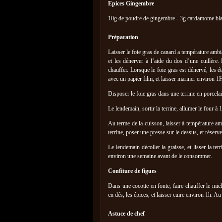
Epices Gingembre
10g de poudre de gingembre - 3g cardamome blan
Préparation
Laisser le foie gras de canard a température ambi
et les dénerver à l’aide du dos d’une cuillère. 
chauffer. Lorsque le foie gras est dénervé, les é
avec un papier film, et laisser mariner environ 1
Disposer le foie gras dans une terrine en porcelaine
Le lendemain, sortir la terrine, allumer le four à
Au terme de la cuisson, laisser à température amb
terrine, poser une presse sur le dessus, et réserve
Le lendemain décoller la graisse, et lisser la ter
environ une semaine avant de le consommer.
Confiture de figues
Dans une cocotte en fonte, faire chauffer le mie
en dés, les épices, et laisser cuire environ 1h. Au
Astuce de chef