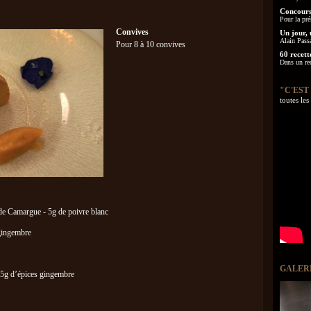
Concours
Pour la pré
Convives
Un jour, 
Alain Pass
Pour 8 à 10 convives
60 recett
Dans un re
"C'EST
toutes le
l de Camargue - 5g de poivre blanc
 gingembre
GALER
15g d’épices gingembre