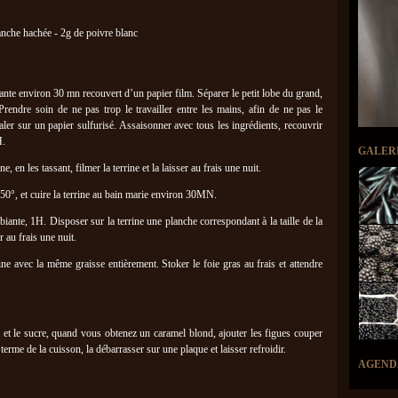
che hachée - 2g de poivre blanc
ante environ 30 mn recouvert d’un papier film. Séparer le petit lobe du grand,
Prendre soin de ne pas trop le travailler entre les mains, afin de ne pas le
taler sur un papier sulfurisé. Assaisonner avec tous les ingrédients, recouvrir
H.
GALER
, en les tassant, filmer la terrine et la laisser au frais une nuit.
 150°, et cuire la terrine au bain marie environ 30MN.
iante, 1H. Disposer sur la terrine une planche correspondant à la taille de la
r au frais une nuit.
rine avec la même graisse entièrement. Stoker le foie gras au frais et attendre
l et le sucre, quand vous obtenez un caramel blond, ajouter les figues couper
 terme de la cuisson, la débarrasser sur une plaque et laisser refroidir.
AGEND