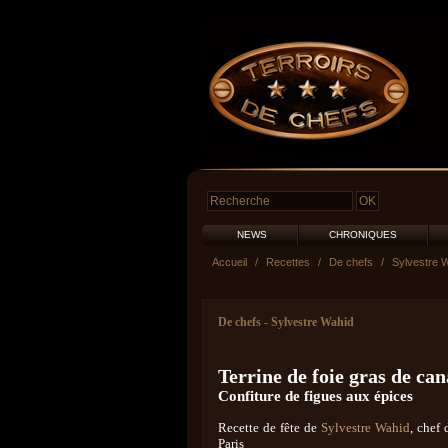
NEWS
CHRONIQUES
Accueil
/
Recettes
/
De chefs
/
Sylvestre 
De chefs
-
Sylvestre Wahid
Terrine de foie gras de can
Confiture de figues aux épices
Recette de fête de
Sylvestre Wahid
, chef
Paris