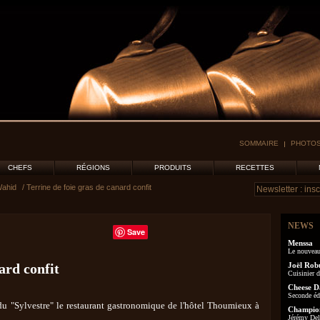
SOMMAIRE
PHOTOS
CHEFS
RÉGIONS
PRODUITS
RECETTES
Wahid
/ Terrine de foie gras de canard confit
NEWS
Save
Menssa
Le nouveau
ard confit
Joël Rob
Cuisinier d
Cheese D
Seconde éd
 du "Sylvestre" le restaurant gastronomique de l'hôtel Thoumieux à
Champion
Jérémy Delo