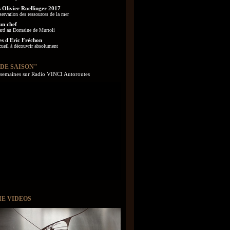
 Olivier Roellinger 2017
servation des ressources de la mer
un chef
ard au Domaine de Murtoli
es d'Eric Fréchon
cueil à découvrir absolument
 DE SAISON"
s semaines sur Radio VINCI Autoroutes
IE VIDEOS