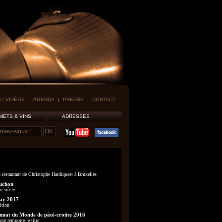
 / VIDÉOS
AGENDA
PRESSE
CONTACT
METS & VINS
ADRESSES
 restaurant de Christophe Hardiquest à Bruxelles
uchon
u siècle
ay 2017
ition
nat du Monde de pâté-croûte 2016
re remporte le titre