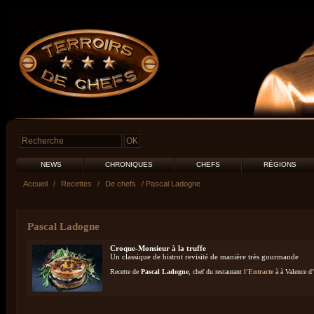
NEWS
CHRONIQUES
CHEFS
RÉGIONS
Accueil
/
Recettes
/
De chefs
/ Pascal Ladogne
Pascal Ladogne
Croque-Monsieur à la truffe
Un classique de bistrot revisité de manière très gourmande
Recette de
Pascal Ladogne
, chef du restaurant
l'Entracte
à à Valence d