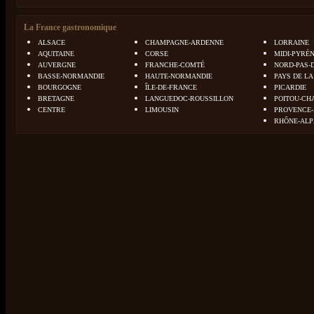
La France gastronomique
ALSACE
CHAMPAGNE-ARDENNE
LORRAINE
AQUITAINE
CORSE
MIDI-PYRÉ
AUVERGNE
FRANCHE-COMTÉ
NORD-PAS-
BASSE-NORMANDIE
HAUTE-NORMANDIE
PAYS DE LA
BOURGOGNE
ÎLE-DE-FRANCE
PICARDIE
BRETAGNE
LANGUEDOC-ROUSSILLON
POITOU-CH
CENTRE
LIMOUSIN
PROVENCE-
RHÔNE-ALP