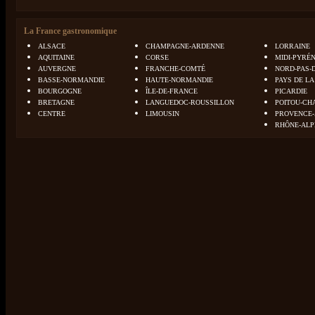
La France gastronomique
ALSACE
CHAMPAGNE-ARDENNE
LORRAINE
AQUITAINE
CORSE
MIDI-PYRÉ
AUVERGNE
FRANCHE-COMTÉ
NORD-PAS-
BASSE-NORMANDIE
HAUTE-NORMANDIE
PAYS DE LA
BOURGOGNE
ÎLE-DE-FRANCE
PICARDIE
BRETAGNE
LANGUEDOC-ROUSSILLON
POITOU-CH
CENTRE
LIMOUSIN
PROVENCE-
RHÔNE-ALP