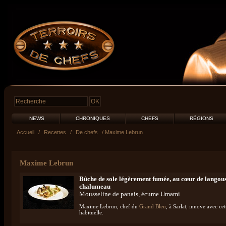
NEWS
CHRONIQUES
CHEFS
RÉGIONS
Accueil
/
Recettes
/
De chefs
/ Maxime Lebrun
Maxime Lebrun
Bûche de sole légèrement fumée, au cœur de langoust
chalumeau
Mousseline de panais, écume Umami
Maxime Lebrun, chef du
Grand Bleu
, à Sarlat, innove avec c
habituelle.