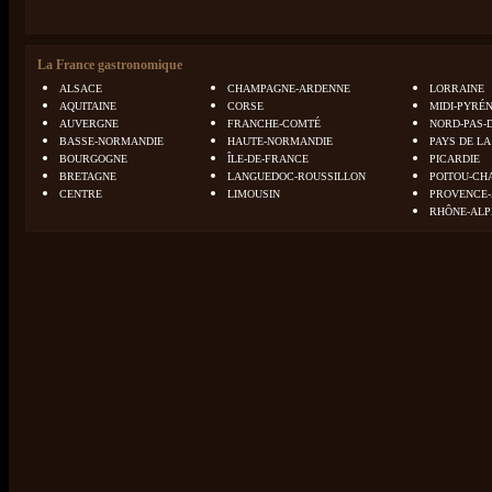
La France gastronomique
ALSACE
CHAMPAGNE-ARDENNE
LORRAINE
AQUITAINE
CORSE
MIDI-PYRÉ
AUVERGNE
FRANCHE-COMTÉ
NORD-PAS-
BASSE-NORMANDIE
HAUTE-NORMANDIE
PAYS DE LA
BOURGOGNE
ÎLE-DE-FRANCE
PICARDIE
BRETAGNE
LANGUEDOC-ROUSSILLON
POITOU-CH
CENTRE
LIMOUSIN
PROVENCE-
RHÔNE-ALP