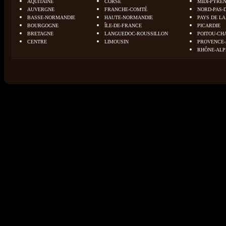
AQUITAINE
CORSE
MIDI-PYRÉ
AUVERGNE
FRANCHE-COMTÉ
NORD-PAS-
BASSE-NORMANDIE
HAUTE-NORMANDIE
PAYS DE LA
BOURGOGNE
ÎLE-DE-FRANCE
PICARDIE
BRETAGNE
LANGUEDOC-ROUSSILLON
POITOU-CH
CENTRE
LIMOUSIN
PROVENCE-
RHÔNE-ALP