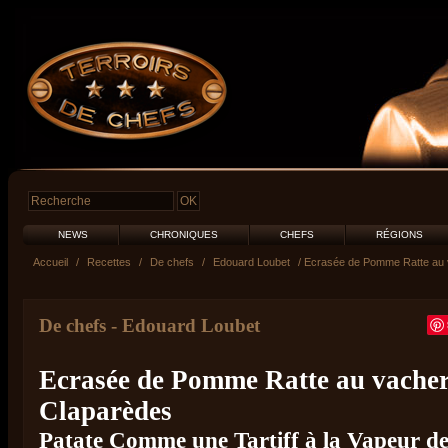
NEWS
CHRONIQUES
CHEFS
RÉGIONS
Accueil
/
Recettes
/
De chefs
/
Edouard Loubet
/ Ecrasée de Pomme Ratte au v
De chefs
-
Edouard Loubet
Ecrasée de Pomme Ratte au vacheri
Claparèdes
Patate Comme une Tartiff à la Vapeur de