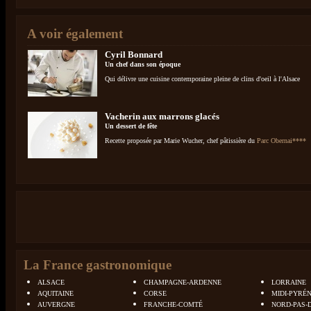
A voir également
Cyril Bonnard
Un chef dans son époque
Qui délivre une cuisine contemporaine pleine de clins d'oeil à l'Alsace
Vacherin aux marrons glacés
Un dessert de fête
Recette proposée par Marie Wucher, chef pâtissière du
Parc Obernai****
La France gastronomique
ALSACE
CHAMPAGNE-ARDENNE
LORRAINE
AQUITAINE
CORSE
MIDI-PYRÉ
AUVERGNE
FRANCHE-COMTÉ
NORD-PAS-