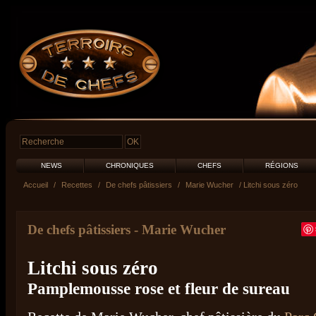
NEWS
CHRONIQUES
CHEFS
RÉGIONS
Accueil
/
Recettes
/
De chefs pâtissiers
/
Marie Wucher
/ Litchi sous zéro
De chefs pâtissiers
-
Marie Wucher
Litchi sous zéro
Pamplemousse rose et fleur de sureau