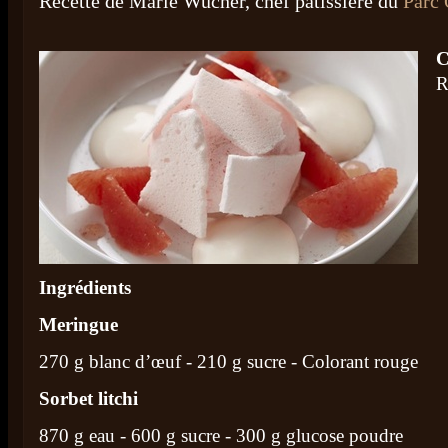
Recette de Marie Wucher, chef pâtissière du
Parc
C
R
Ingrédients
Meringue
270 g blanc d’œuf - 210 g sucre - Colorant rouge
Sorbet litchi
870 g eau - 600 g sucre - 300 g glucose poudre