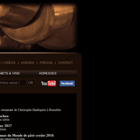
 / VIDÉOS
AGENDA
PRESSE
CONTACT
METS & VINS
ADRESSES
 restaurant de Christophe Hardiquest à Bruxelles
uchon
u siècle
ay 2017
ition
nat du Monde de pâté-croûte 2016
re remporte le titre