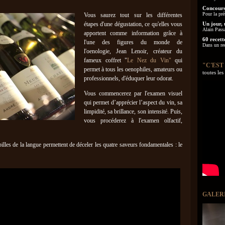
Concours
Pour la pré
Vous saurez tout sur les différentes
étapes d'une dégustation, ce qu'elles vous
Un jour, 
Alain Pass
apportent comme information grâce à
60 recett
l'une des figures du monde de
Dans un re
l'oenologie, Jean Lenoir, créateur du
fameux coffret "
Le Nez du Vin"
qui
"C'EST
permet à tous les oenophiles, amateurs ou
toutes le
professionnels, d'éduquer leur odorat.
Vous commencerez par l'examen visuel
qui permet d’apprécier l’aspect du vin, sa
limpidité, sa brillance, son intensité. Puis,
vous procéderez à l'examen olfactif,
pilles de la langue permettent de déceler les quatre saveurs fondamentales : le
GALER