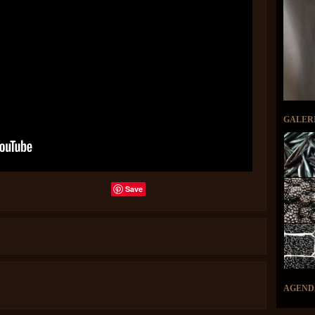
GALER
Save
AGEND