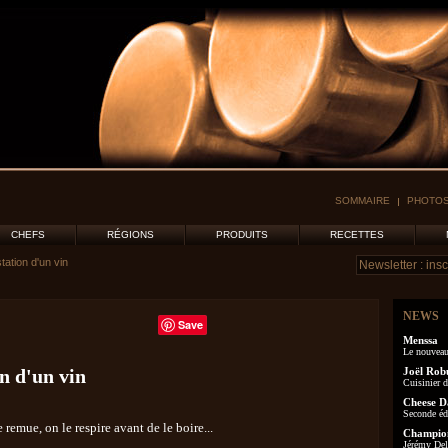
SOMMAIRE
PHOTOS
CHEFS
RÉGIONS
PRODUITS
RECETTES
tation d'un vin
NEWS
Save
Menssa
Le nouveau
on d'un vin
Joël Rob
Cuisinier d
Cheese D
Seconde éd
remue, on le respire avant de le boire...
Champion
Jérémy Delo