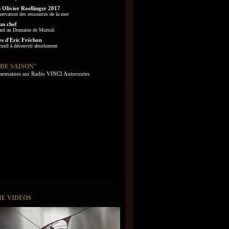
 Olivier Roellinger 2017
servation des ressources de la mer
un chef
ard au Domaine de Murtoli
es d'Eric Fréchon
cueil à découvrir absolument
 DE SAISON"
s semaines sur Radio VINCI Autoroutes
IE VIDEOS